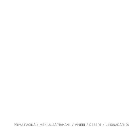
PRIMA PAGINĂ
/
MENIUL SĂPTĂMÂNII
/
VINERI
/
DESERT
/
LIMONADĂ ÎNDU