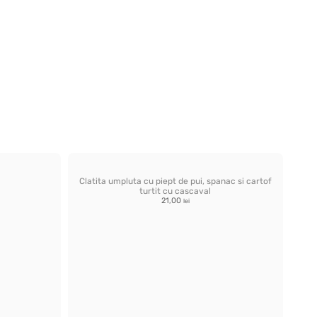
Clatita umpluta cu piept de pui, spanac si cartof
turtit cu cascaval
21,00
lei