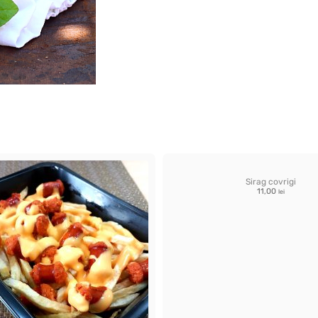
Sirag covrigi
11,00
lei