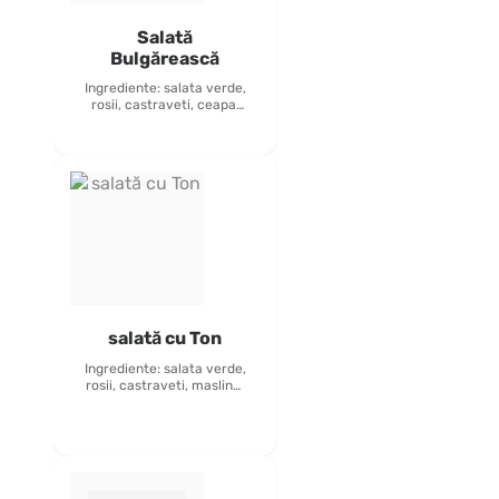
Salată
Bulgărească
Ingrediente: salata verde,
rosii, castraveti, ceapa,
porumb, masline, ou fiert,
sunca presata, ardei
rosu, - 450 grame
inclus: tacâmuri, pâine,
sos de maionezâ alergeni:
oua si produse derivate
salată cu Ton
Ingrediente: salata verde,
rosii, castraveti, masline,
porumb, ceapa, Ton, sos
de maioneză - 430grame
inclus: tacamuri si paine
alergeni: peste si produse
derivate