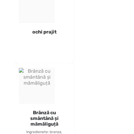
ochi prajit
Brânză cu
smântână și
mămăliguță
Ingredienete: branza,