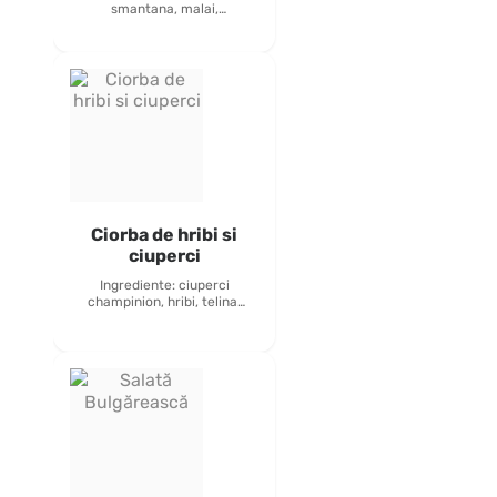
smantana, malai,
tacamuri incluse
Alergeni: lactoza
Ciorba de hribi si
ciuperci
Ingrediente: ciuperci
champinion, hribi, telina,
dovlecel, ardei rosu,
morcov, ceapa, bors,
condimente, verdeata
450grame inclus
tacamuri si paine