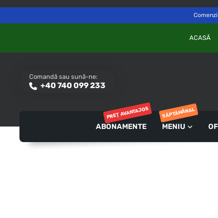
Delivery to
Switch
Săvinești, NT
Comenzile
ACASĂ
Comandă sau sună-ne:
+40 740 099 233
PREȚ AVANTAJOS
SĂPTĂMÂNAL
ABONAMENTE
MENIU
OF