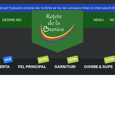
 pot fi plasate oricând, dar livrările se fac de Luni pana Vineri în intervalul 8:0
Va
OBLIGATORIU
PAROLĂ
*
DESPRE NOI
MENIU
RE
a 
Yo
th
an
ȚINE-MĂ MINTE
co
AUTENTIFICARE
EXTRA
EXTRA
EXTRA
ZILEI
ERTA
FEL PRINCIPAL
GARNITURI
CIORBE & SUPE
Ai uitat parola?