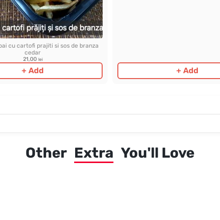
ai cu cartofi prajiti si sos de branza
cedar
21,00
lei
+ Add
+ Add
Other
Extra
You'll Love