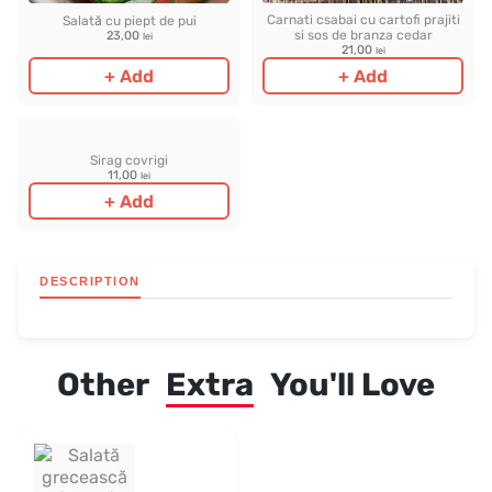
Carnati csabai cu cartofi prajiti
Salată cu piept de pui
si sos de branza cedar
23,00
lei
21,00
lei
+ Add
+ Add
Sirag covrigi
11,00
lei
+ Add
DESCRIPTION
Other
Extra
You'll Love