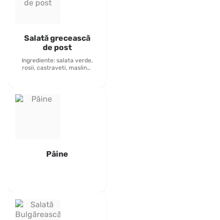
Salată grecească
de post
Ingrediente: salata verde,
rosii, castraveti, masline,
porumb, ceapa, branza
tofu, ardei rosu -
430grame inclus : paine +
tacamuri alergeni:
lactoza
Pâine