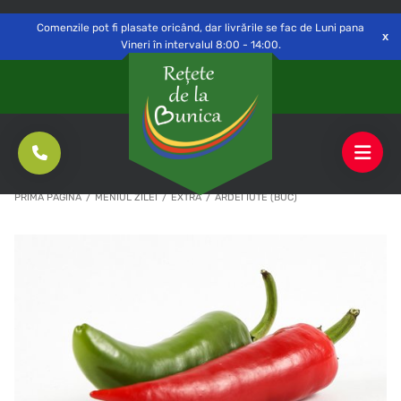
Delivery to
Switch
Open
Săvinești, NT
Comenzile pot fi plasate oricând, dar livrările se fac de Luni pana
Vineri în intervalul 8:00 - 14:00.
PRIMA PAGINĂ
/
MENIUL ZILEI
/
EXTRA
/
ARDEI IUTE (BUC)