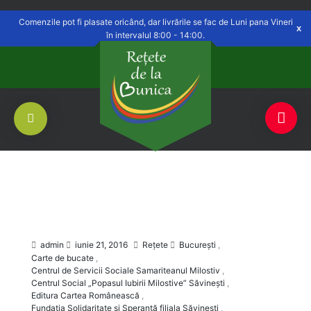
Delivery to
Săvinești, NT
Switch
Open
Comenzile pot fi plasate oricând, dar livrările se fac de Luni pana Vineri
în intervalul 8:00 - 14:00.
admin
iunie 21, 2016
Rețete
Bucureşti
,
Carte de bucate
,
Centrul de Servicii Sociale Samariteanul Milostiv
,
Centrul Social „Popasul Iubirii Milostive” Săvineşti
,
Editura Cartea Românească
,
Fundaţia Solidaritate şi Speranţă filiala Săvineşti
,