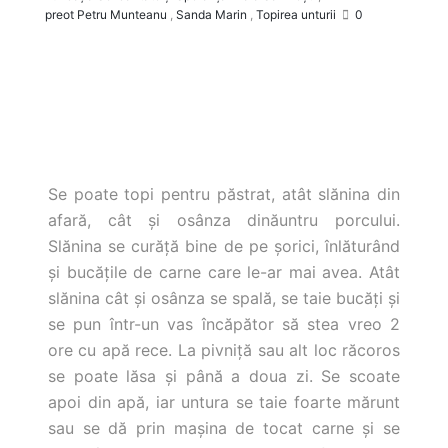
preot Petru Munteanu
,
Sanda Marin
,
Topirea unturii
0
Se poate topi pentru păstrat, atât slănina din
afară, cât şi osânza dinăuntru porcului.
Slănina se curăţă bine de pe şorici, înlăturând
şi bucăţile de carne care le-ar mai avea. Atât
slănina cât şi osânza se spală, se taie bucăţi şi
se pun într-un vas încăpător să stea vreo 2
ore cu apă rece.
La pivniţă sau alt loc răcoros
se poate lăsa şi până a doua zi. Se scoate
apoi din apă, iar untura se taie foarte mărunt
sau se dă prin maşina de tocat carne şi se