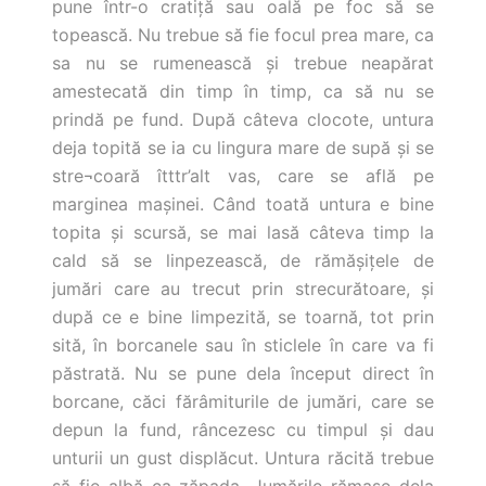
pune într-o cratiţă sau oală pe foc să se
topească. Nu trebue să fie focul prea mare, ca
sa nu se rumenească şi trebue neapărat
amestecată din timp în timp, ca să nu se
prindă pe fund. După câteva clocote, untura
deja topită se ia cu lingura mare de supă şi se
stre¬coară îtttr’alt vas, care se află pe
marginea maşinei. Când toată untura e bine
topita şi scursă, se mai lasă câteva timp la
cald să se linpezească, de rămăşiţele de
jumări care au trecut prin strecurătoare, şi
după ce e bine limpezită, se toarnă, tot prin
sită, în borcanele sau în sticlele în care va fi
păstrată. Nu se pune dela început direct în
borcane, căci fărâmiturile de jumări, care se
depun la fund, râncezesc cu timpul şi dau
unturii un gust displăcut. Untura răcită trebue