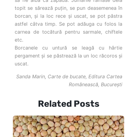
să fie albă ca zăpada. Jumările rămase dela
topit se sărează puţin, se pun deasemenea în
borcan, şi la loc rece şi uscat, se pot păstra
astfel câtva timp. Se pot adăuga cu folos la
carnea de tocătură pentru sarmale, chiftele
etc.
Borcanele cu untură se leagă cu hârtie
pergament şi se păstrează la un loc răcoros şi
uscat.
Sanda Marin, Carte de bucate, Editura Cartea
Românească, Bucureşti
Related Posts