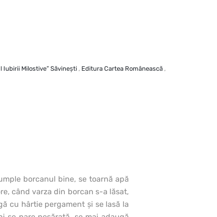
 Iubirii Milostive” Săvineşti
,
Editura Cartea Românească
,
 umple borcanul bine, se toarnă apă
re, când varza din borcan s-a lăsat,
gă cu hârtie pergament şi se lasă la
 ni se pare nesărată, se mai adaugă