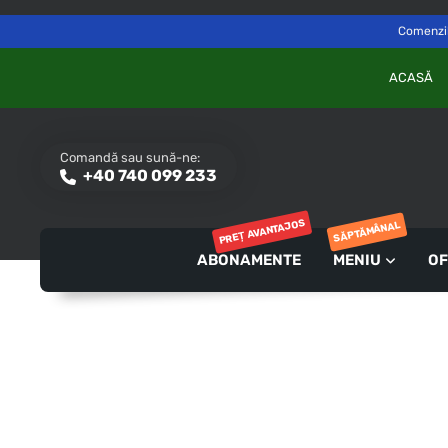
Delivery to
Switch
Săvinești, NT
Comenzile
ACASĂ
Comandă sau sună-ne:
+40 740 099 233
PREȚ AVANTAJOS
SĂPTĂMÂNAL
ABONAMENTE
MENIU
OF