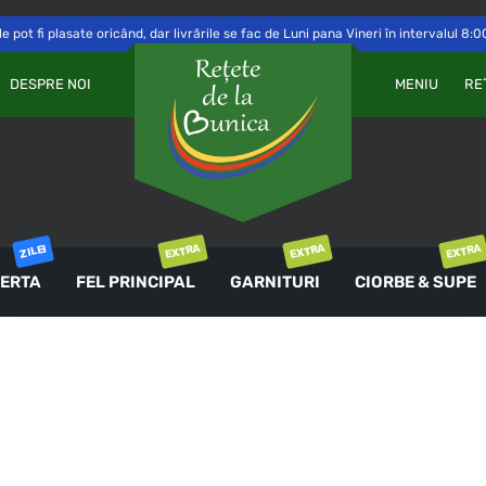
 pot fi plasate oricând, dar livrările se fac de Luni pana Vineri în intervalul 8:0
Va
OBLIGATORIU
PAROLĂ
*
DESPRE NOI
MENIU
RE
a 
Yo
th
an
ȚINE-MĂ MINTE
co
AUTENTIFICARE
EXTRA
EXTRA
EXTRA
ZILEI
ERTA
FEL PRINCIPAL
GARNITURI
CIORBE & SUPE
Ai uitat parola?