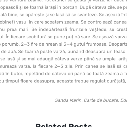
topească şi se toarnă iarăşi în borcan. După câteva zile, se p
pală bine, se opăreşte şi se lasă să se svânteze. Se aşează în
robinet) vasul în care scoatem zeama. Se controlează canea
 nu prea mari. Se îndepărtează frunzele veştede, se cres
ul. În fiecare scobitură se pune puţină sare. Se aşează varza
 porumb, 2—3 fire de hrean şi 3—4 gutui frumoase. Deoparte
ri de apă. Se toarnă peste varză, punând deasupra un teasc
se lasă şi se mai adaugă câteva verze până se umple iarăşi
murează varza, la fiecare 2—3 zile. Prin canea se lasă să 
rză în butoi, repetând de câteva ori până ce toată zeama a
 timpul floare deasupra, aceasta trebue regulat curăţată, i
Sanda Marin, Carte de bucate, Ed
Related Posts