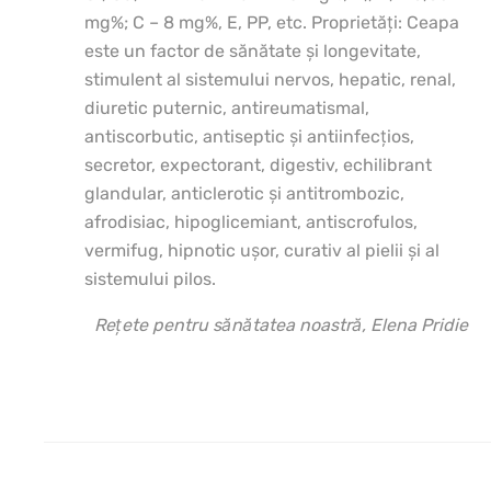
mg%; C – 8 mg%, E, PP, etc. Proprietăţi: Ceapa
este un factor de sănătate şi longevitate,
stimulent al sistemului nervos, hepatic, renal,
diuretic puternic, antireumatismal,
antiscorbutic, antiseptic şi antiinfecţios,
secretor, expectorant, digestiv, echilibrant
glandular, anticlerotic şi antitrombozic,
afrodisiac, hipoglicemiant, antiscrofulos,
vermifug, hipnotic uşor, curativ al pielii şi al
sistemului pilos.
Rețete pentru sănătatea noastră, Elena Pridie