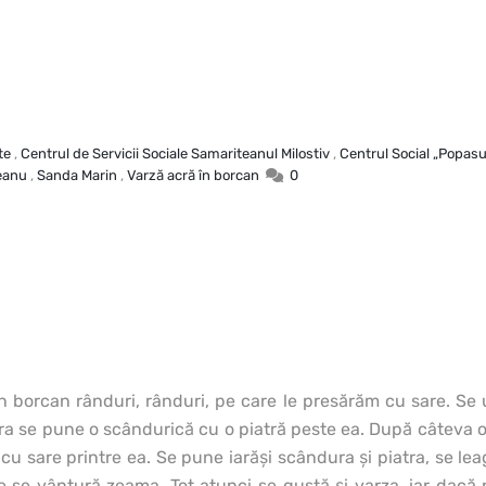
te
,
Centrul de Servicii Sociale Samariteanul Milostiv
,
Centrul Social „Popasul
eanu
,
Sanda Marin
,
Varză acră în borcan
0
în borcan rânduri, rânduri, pe care le presărăm cu sare. Se
ra se pune o scândurică cu o piatră peste ea. După câteva o
cu sare printre ea. Se pune iarăşi scândura şi piatra, se lea
 se vântură zeama. Tot atunci se gustă şi varza, iar dacă