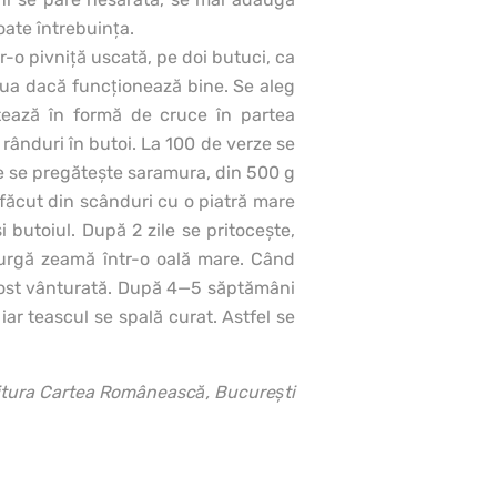
oate întrebuinţa.
tr-o pivniţă uscată, pe doi butuci, ca
ua dacă funcţionează bine. Se aleg
tează în formă de cruce în partea
 rânduri în butoi. La 100 de verze se
 se pregăteşte saramura, din 500 g
 făcut din scânduri cu o piatră mare
 butoiul. După 2 zile se pritoceşte,
curgă zeamă într-o oală mare. Când
 fost vânturată. După 4—5 săptămâni
ar teascul se spală curat. Astfel se
itura Cartea Românească, Bucureşti