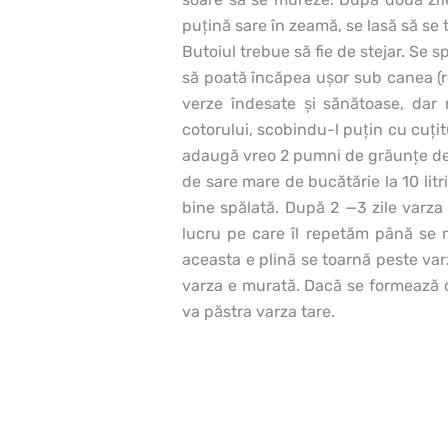
puţină sare în zeamă, se lasă să se 
Butoiul trebue să fie de stejar. Se s
să poată încăpea uşor sub canea (
verze îndesate şi sănătoase, dar
cotorului, scobindu-l puţin cu cuţit
adaugă vreo 2 pumni de grăunţe de
de sare mare de bucătărie la 10 lit
bine spălată. După 2 —3 zile varza 
lucru pe care îl repetăm până se 
aceasta e plină se toarnă peste va
varza e murată. Dacă se formează cu
va păstra varza tare.