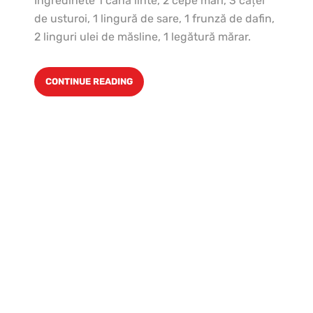
Ingredinete 1 cană linte, 2 cepe mari, 3 căţei
de usturoi, 1 lingură de sare, 1 frunză de dafin,
2 linguri ulei de măsline, 1 legătură mărar.
CONTINUE READING