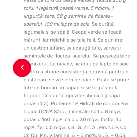
Pastă de tofu cu ceapă verde şi ridichi
250 g
tofu, 1 legătură ceapă verde, 5 ridichi, 1
linguriţă sare, 50 g seminţe de floarea-
soarelui, 100 ml lapte de soia.
Se curăţă
legumele şi se spală. Ceapa verde se toacă
mărunt, iar ridichiile se taie felii. Se pun într-
un castron adânc, se adaugă tofu, sarea şi
seminţele de floarea-soarelui. Se pasează bine
cu mixerul. La nevoie, se adaugă lapte de soia
pentru a obţine consistenţa potrivită pentru o
pastă care se va servi pe pâine. Pasta se pune
într-un borcan cu capac şi se va păstra la
frigider. Ceapa Compoziţie chimică (ceapa
proaspătă): Proteine: 1% Hidraţi de carbon: 9%
Lipide:0,25% Săruri minerale: sodiu 8 mg%,
potasiu 160 mg%, calciu 30 mg%, fosfor 40
mg%, fier 0,5 mg%, I, Si, S, Zn, Al, Mo, Ni, F, Co,
Cr, Cu, Mn. Vitamine: A – 5 mg%; B,, B, – 0,03