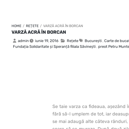
HOME
/
REȚETE
/
VARZĂ ACRĂ ÎN BORCAN
VARZĂ ACRĂ ÎN BORCAN
admin
iunie 19, 2016
Rețete
Bucureşti
,
Carte de buca
Fundaţia Solidaritate şi Speranţă filiala Săvineşti
,
preot Petru Munt
Se taie varza ca fideaua, aşezând 
fără să-l umplem de tot, iar deasup
se mai adaugă alte câteva rânduri, 
soare să se mureze. După două zile