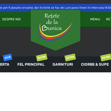
 pot fi plasate oricând, dar livrările se fac de Luni pana Vineri în intervalul 8:0
Va
OBLIGATORIU
PAROLĂ
*
DESPRE NOI
MENIU
RE
a 
Yo
th
an
ȚINE-MĂ MINTE
co
AUTENTIFICARE
EXTRA
EXTRA
EXTRA
ZILEI
ERTA
FEL PRINCIPAL
GARNITURI
CIORBE & SUPE
Ai uitat parola?