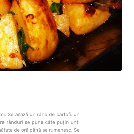
ptor. Se aşază un rând de cartofi, un
re rânduri se pune câte puţin unt.
umătate de oră până se rumenesc. Se