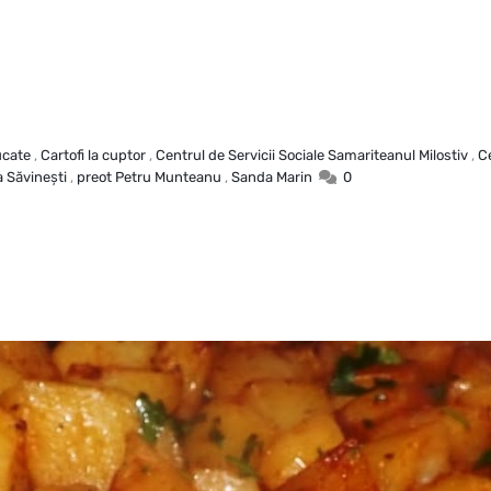
ucate
,
Cartofi la cuptor
,
Centrul de Servicii Sociale Samariteanul Milostiv
,
Ce
a Săvineşti
,
preot Petru Munteanu
,
Sanda Marin
0