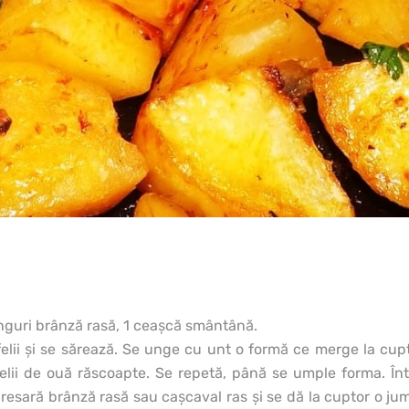
 linguri brânză rasă, 1 ceaşcă smântână.
e felii şi se sărează. Se unge cu unt o formă ce merge la cu
elii de ouă răscoapte. Se repetă, până se umple forma. Înt
esară brânză rasă sau caşcaval ras şi se dă la cuptor o j