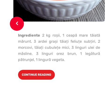
Ingrediente
2 kg roşii, 1 ceapă mare tăiată
mărunt, 3 ardei graşi tăiaţi feliuţe subţiri, 2
morcovi, tăiaţi cubuleţe mici, 3 linguri ulei de
măsline, 3 linguri orez brun, 1 legătură
pătrunjel, 1 lingură vegeta.
CONTINUE READING