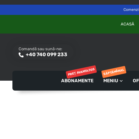
Delivery to
Switch
Săvinești, NT
Comenzile
ACASĂ
Comandă sau sună-ne:
+40 740 099 233
PREȚ AVANTAJOS
SĂPTĂMÂNAL
ABONAMENTE
MENIU
OF