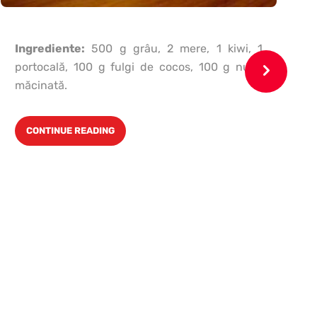
Ingrediente:
500 g grâu, 2 mere, 1 kiwi, 1
portocală, 100 g fulgi de cocos, 100 g nucă
măcinată.
CONTINUE READING
u
p