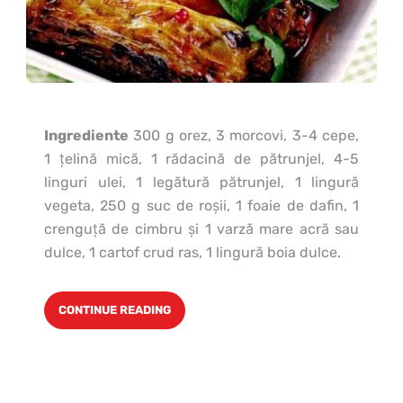
Ingrediente
300 g orez, 3 morcovi, 3-4 cepe,
1 ţelină mică, 1 rădacină de pătrunjel, 4-5
linguri ulei, 1 legătură pătrunjel, 1 lingură
vegeta, 250 g suc de roşii, 1 foaie de dafin, 1
crenguţă de cimbru şi 1 varză mare acră sau
dulce, 1 cartof crud ras, 1 lingură boia dulce.
CONTINUE READING