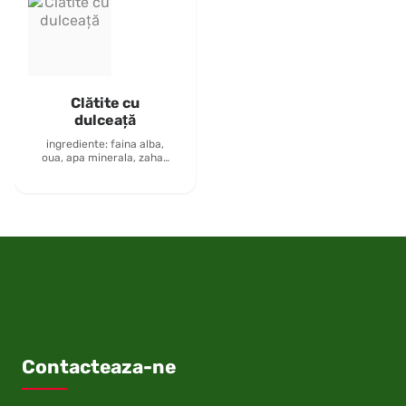
Clătite cu
dulceață
ingrediente: faina alba,
oua, apa minerala, zahar,
esente, zahar pudra,
dulceata - 2 buc
Alergeni:- oua si produse
derivate, gluten
Contacteaza-ne