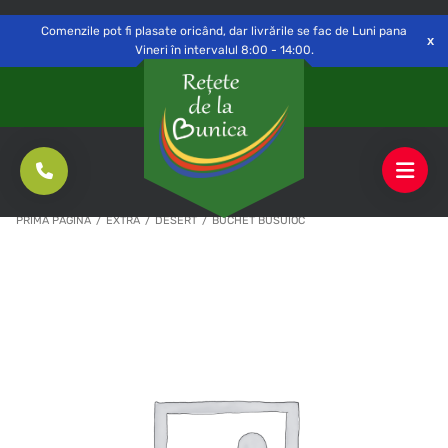
Delivery to
Switch
Open
Săvinești, NT
Comenzile pot fi plasate oricând, dar livrările se fac de Luni pana
Vineri în intervalul 8:00 - 14:00.
PRIMA PAGINĂ
/
EXTRA
/
DESERT
/
BUCHET BUSUIOC