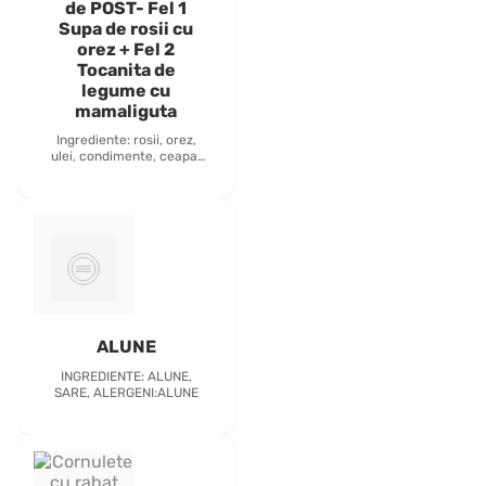
de POST- Fel 1
Supa de rosii cu
orez + Fel 2
Tocanita de
legume cu
mamaliguta
Ingrediente: rosii, orez,
ulei, condimente, ceapa,
vinete, cartofi, malai,
dovlecei, ardei Inclus:
paine si tacamuri
ALUNE
INGREDIENTE: ALUNE,
SARE, ALERGENI:ALUNE