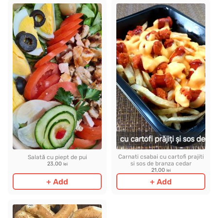
Carnati csabai cu cartofi prajiti
Salată cu piept de pui
si sos de branza cedar
23,00
lei
21,00
lei
+ Add
+ Add