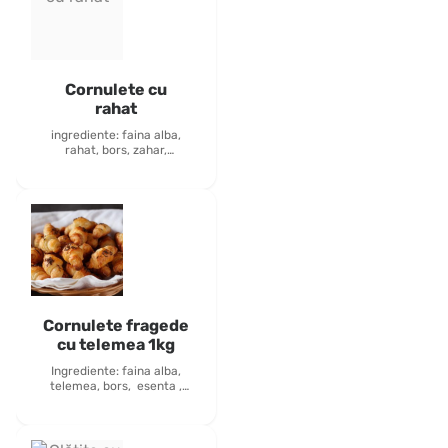
Cornulete cu
rahat
ingrediente: faina alba,
rahat, bors, zahar,
esente, zahar pudra -
100grame alergeni :
gluten
Cornulete fragede
cu telemea 1kg
Ingrediente: faina alba,
telemea, bors, esenta ,
chimeon, Alergeni:
lactoza