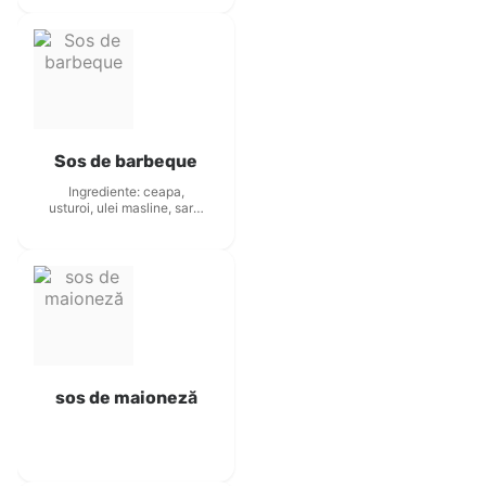
Sos de barbeque
Ingrediente: ceapa,
usturoi, ulei masline, sare,
paste de tomate, mustar,
boia dulce, apa, otet
alergeni - mustar si
produse derivate
sos de maioneză