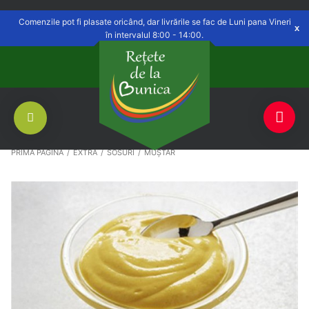
Delivery to
Săvinești, NT
Switch
Open
Comenzile pot fi plasate oricând, dar livrările se fac de Luni pana Vineri
în intervalul 8:00 - 14:00.
PRIMA PAGINĂ
/
EXTRA
/
SOSURI
/
MUȘTAR