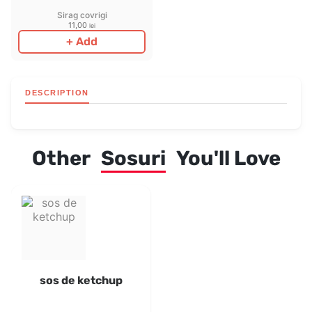
Sirag covrigi
11,00
lei
+ Add
DESCRIPTION
Other
Sosuri
You'll Love
sos de ketchup