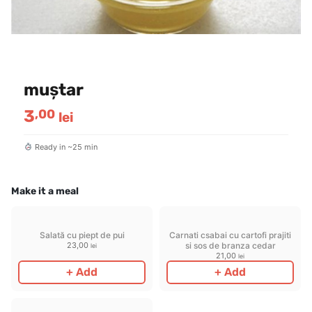
muștar
3
,00
lei
Ready in ~25 min
Make it a meal
Salată cu piept de pui
Carnati csabai cu cartofi prajiti
23,00
si sos de branza cedar
lei
21,00
lei
+ Add
+ Add