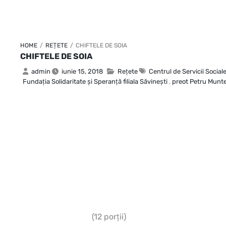
HOME
/
REȚETE
/
CHIFTELE DE SOIA
CHIFTELE DE SOIA
admin
iunie 15, 2018
Rețete
Centrul de Servicii Social
Fundaţia Solidaritate şi Speranţă filiala Săvineşti
,
preot Petru Munt
(12 porţii)