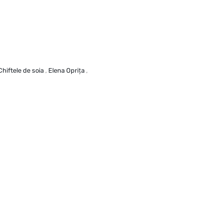
Chiftele de soia
,
Elena Opriţa
,