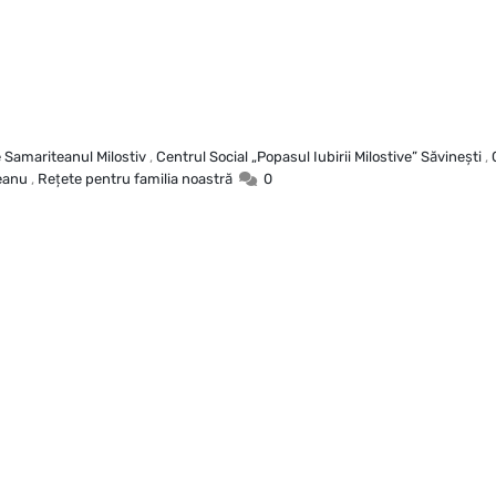
e Samariteanul Milostiv
,
Centrul Social „Popasul Iubirii Milostive” Săvineşti
,
eanu
,
Reţete pentru familia noastră
0