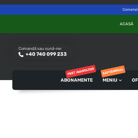
Delivery to
Switch
Săvinești, NT
Comenzile
ACASĂ
Comandă sau sună-ne:
+40 740 099 233
PREȚ AVANTAJOS
SĂPTĂMÂNAL
ABONAMENTE
MENIU
OF