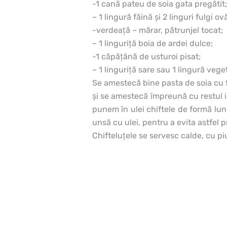
-1 cană pateu de soia gata pregătit;
– 1 lingură făină şi 2 linguri fulgi o
-verdeaţă – mărar, pătrunjel tocat;
– 1 linguriţă boia de ardei dulce;
-1 căpăţână de usturoi pisat;
– 1 linguriţă sare sau 1 lingură veget
Se amestecă bine pasta de soia cu fă
şi se amestecă împreună cu restul in
punem în ulei chiftele de formă lun
unsă cu ulei, pentru a evita astfel pr
Chifteluţele se servesc calde, cu piu