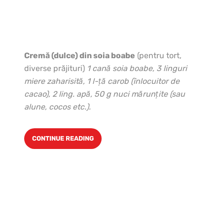
Cremă (dulce) din soia boabe
(pentru tort,
diverse prăjituri)
1 cană soia boabe, 3 linguri
miere zaharisită, 1 l-ţă carob (înlocuitor de
cacao), 2 ling. apă, 50 g nuci mărunţite (sau
alune, cocos etc.).
CONTINUE READING