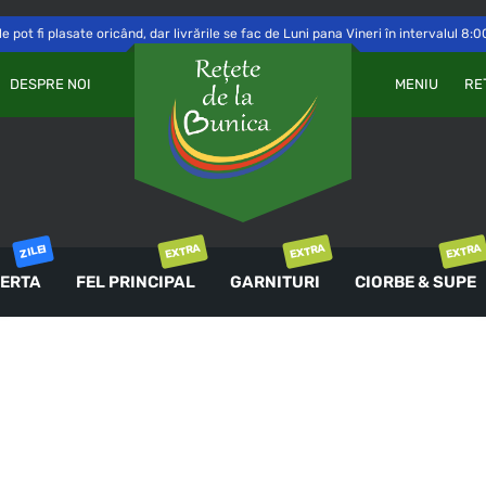
 pot fi plasate oricând, dar livrările se fac de Luni pana Vineri în intervalul 8:0
Va
OBLIGATORIU
PAROLĂ
*
DESPRE NOI
MENIU
RE
a 
Yo
th
an
ȚINE-MĂ MINTE
co
AUTENTIFICARE
EXTRA
EXTRA
EXTRA
ZILEI
ERTA
FEL PRINCIPAL
GARNITURI
CIORBE & SUPE
Ai uitat parola?