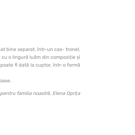
at bine separat, într-un cas- tronel,
i cu o lingură luăm din compoziţie şi
oate fi dată la cuptor, într-o formă
ioase.
pentru familia noastră, Elena Opriţa