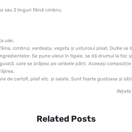
văz sau 2 linguri făină cimbru;
a ulei;
ina, cimbrul, verdeaţa, vegeta şi usturoiul pisat. Ouăle se b
gredientelor. Se pune uleiul în tigaie, se dă drumul la foc ş
guiaţă, care se prăjesc pe ambele părţi. Aceeaşi compoziţie p
ăjirea.
re de cartofi, pilaf etc. şi salate. Sunt foarte gustoase şi săţ
Reţete 
Related Posts