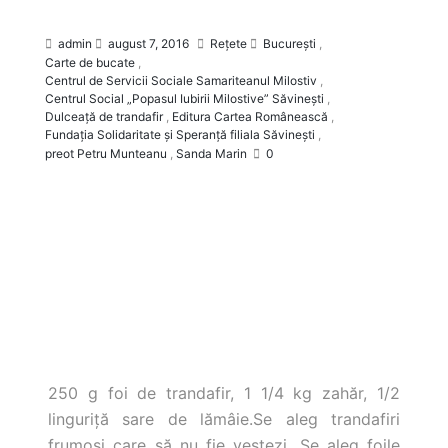
admin
august 7, 2016
Rețete
Bucureşti
,
Carte de bucate
,
Centrul de Servicii Sociale Samariteanul Milostiv
,
Centrul Social „Popasul Iubirii Milostive” Săvineşti
,
Dulceaţă de trandafir
,
Editura Cartea Românească
,
Fundaţia Solidaritate şi Speranţă filiala Săvineşti
,
preot Petru Munteanu
,
Sanda Marin
0
250 g foi de trandafir, 1 1/4 kg zahăr, 1/2
linguriţă sare de lămâie.
Se aleg trandafiri
frumoşi care să nu fie veştezi. Se aleg foile