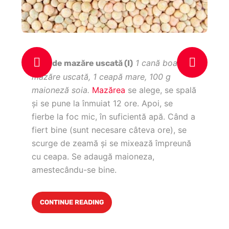
1 cană boabe
Pate de mazăre uscată (I)
In
mazăre uscată, 1 ceapă mare, 100 g
100
maioneză soia.
Mazărea
se alege, se spală
alb
şi se pune la înmuiat 12 ore. Apoi, se
fierbe la foc mic, în suficientă apă. Când a
fiert bine (sunt necesare câteva ore), se
scurge de zeamă şi se mixează împreună
cu ceapa. Se adaugă maioneza,
amestecându-se bine.
CONTINUE READING