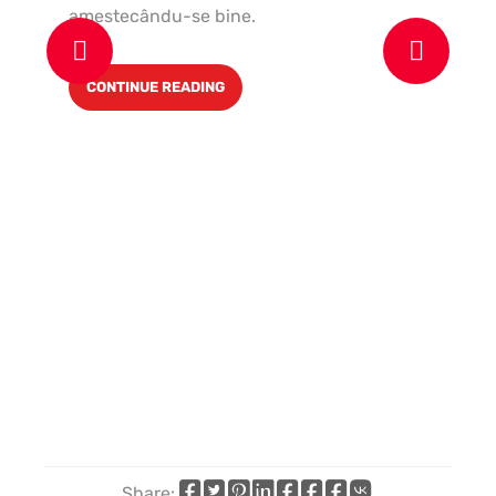
amestecându-se bine.
In
CONTINUE READING
ar
su
sa
ve
Share: