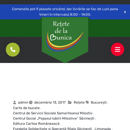
Delivery to
Switch
Open
Săvinești, NT
Comenzile pot fi plasate oricând, dar livrările se fac de Luni pana
Vineri în intervalul 8:00 - 14:00.
admin
decembrie 13, 2017
Rețete
Bucureşti
,
Carte de bucate
,
Centrul de Servicii Sociale Samariteanul Milostiv
,
Centrul Social „Popasul Iubirii Milostive” Săvineşti
,
Editura Cartea Românească
,
Fundaţia Solidaritate şi Speranţă filiala Săvineşti
,
Limonada
,