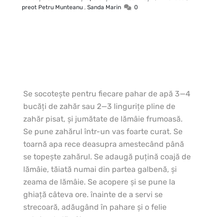
preot Petru Munteanu
,
Sanda Marin
0
Se socoteşte pentru fiecare pahar de apă 3—4
bucăţi de zahăr sau 2—3 linguriţe pline de
zahăr pisat, şi jumătate de lămâie frumoasă.
Se pune zahărul într-un vas foarte curat. Se
toarnă apa rece deasupra amestecând până
se topeşte zahărul. Se adaugă puţină coajă de
lămâie, tăiată numai din partea galbenă, şi
zeama de lămâie. Se acopere şi se pune la
ghiaţă câteva ore. înainte de a servi se
strecoară, adăugând în pahare şi o felie