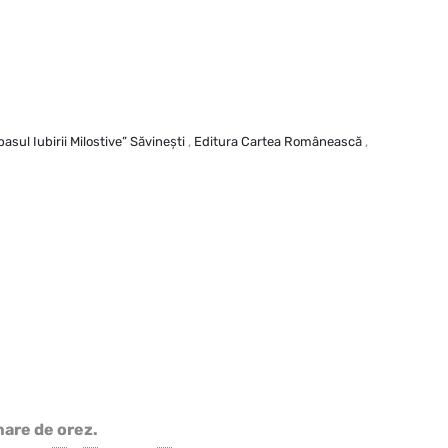
asul Iubirii Milostive” Săvineşti
,
Editura Cartea Românească
,
mare de orez.