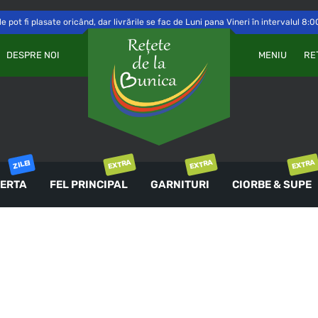
 pot fi plasate oricând, dar livrările se fac de Luni pana Vineri în intervalul 8:0
Va
OBLIGATORIU
PAROLĂ
*
DESPRE NOI
MENIU
RE
a 
Yo
th
an
ȚINE-MĂ MINTE
co
AUTENTIFICARE
EXTRA
EXTRA
EXTRA
ZILEI
ERTA
FEL PRINCIPAL
GARNITURI
CIORBE & SUPE
Ai uitat parola?