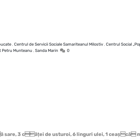
bucate
,
Centrul de Servicii Sociale Samariteanul Milostiv
,
Centrul Social „Pop
t Petru Munteanu
,
Sanda Marin
0
ră sare, 3 căţei de usturoi, 6 linguri ulei, 1 ceaşcă 