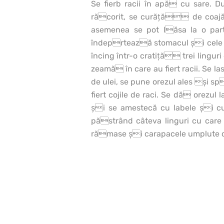
Se fierb racii în apă cu sare
răcorit, se curăţă de coajă
asemenea se pot lăsa la o part
îndeprtează stomacul şi cele do
încing într-o cratiţă trei lingur
zeamă în care au fiert racii. Se l
de ulei, se pune orezul ales şi
fiert cojile de raci. Se dă orezu
şi se amestecă cu labele şi c
păstrând câteva linguri cu care
rămase şi carapacele umplute c