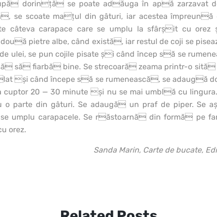
. După dorinţă se poate adăuga în apă zarzavat
, se scoate maţul din gâturi, iar acestea împreună c
e câteva carapace care se umplu la sfârşit cu orez 
uă pietre albe, când există, iar restul de coji se pisea
i de ulei, se pun cojile pisate şi când încep să se rume
asă să fiarbă bine. Se strecoară zeama printr-o sită f
 splat şi când începe să se rumenească, se adaugă 
l la cuptor 20 — 30 minute şi nu se mai umblă cu lingura
u o parte din gâturi. Se adaugă un praf de piper. Se 
 se umplu carapacele. Se răstoarnă din formă pe farf
u orez.
Sanda Marin, Carte de bucate, Ed
Related Posts