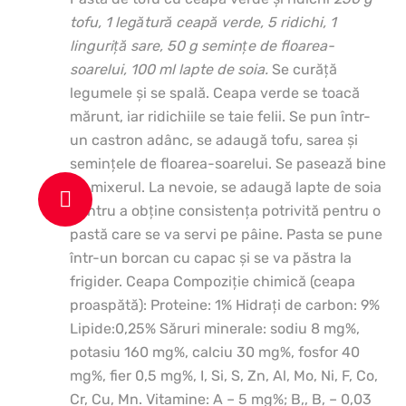
tofu, 1 legătură ceapă verde, 5 ridichi, 1
linguriţă sare, 50 g seminţe de floarea-
soarelui, 100 ml lapte de soia.
Se curăţă
legumele şi se spală. Ceapa verde se toacă
mărunt, iar ridichiile se taie felii. Se pun într-
un castron adânc, se adaugă tofu, sarea şi
seminţele de floarea-soarelui. Se pasează bine
cu mixerul. La nevoie, se adaugă lapte de soia
pentru a obţine consistenţa potrivită pentru o
pastă care se va servi pe pâine. Pasta se pune
într-un borcan cu capac şi se va păstra la
frigider. Ceapa Compoziţie chimică (ceapa
proaspătă): Proteine: 1% Hidraţi de carbon: 9%
Lipide:0,25% Săruri minerale: sodiu 8 mg%,
potasiu 160 mg%, calciu 30 mg%, fosfor 40
mg%, fier 0,5 mg%, I, Si, S, Zn, Al, Mo, Ni, F, Co,
Cr, Cu, Mn. Vitamine: A – 5 mg%; B,, B, – 0,03