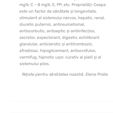
mg%; C – 8 mg%, E, PP, etc. Proprietăţi: Ceapa
este un factor de sănătate şi longevitate,
stimulent al sistemului nervos, hepatic, renal,
diuretic puternic, antireumatismal,
antiscorbutic, antiseptic şi antiinfecţios,
secretor, expectorant, digestiv, echilibrant
glandular, anticlerotic şi antitrombozic,
afrodisiac, hipoglicemiant, antiscrofulos,
vermifug, hipnotic uşor, curativ al pielii şi al
sistemului pilos.
Rețete pentru sănătatea noastră, Elena Pridie