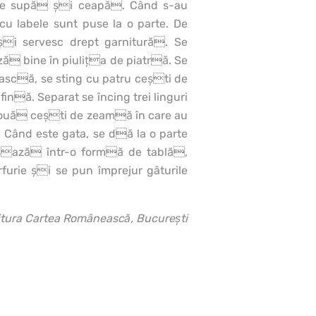
 de supă şi ceapă. Când s-au
u labele sunt puse la o parte. De
şi servesc drept garnitură. Se
ză bine în piuliţa de piatră. Se
nească, se sting cu patru ceşti de
ină. Separat se încing trei linguri
două ceşti de zeamă în care au
. Când este gata, se dă la o parte
aşază într-o formă de tablă,
urie şi se pun împrejur gâturile
itura Cartea Românească, Bucureşti