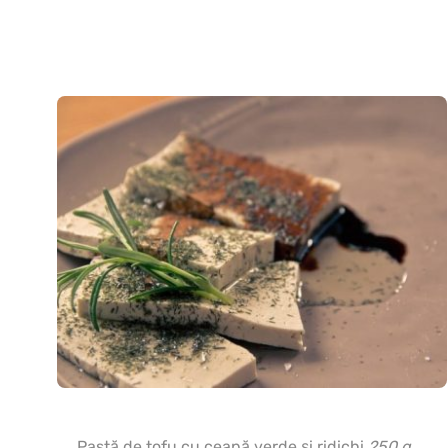
Pastă de tofu cu ceapă verde şi ridichi
250 g