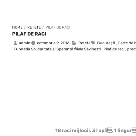
HOME
/
REȚETE
/
PILAF DE RACI
PILAF DE RACI
admin
octombrie 9, 2016
Rețete
Bucureşti
,
Carte de 
Fundaţia Solidaritate şi Speranţă filiala Săvineşti
,
Pilaf de raci
,
preo
18 raci mijlocii, 3 l apă, 1 lingu