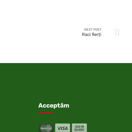
NEXT POST
Raci fierţi
Acceptăm