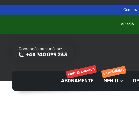
Delivery to
Switch
Săvinești, NT
Comenzile
ACASĂ
Comandă sau sună-ne:
+40 740 099 233
PREȚ AVANTAJOS
SĂPTĂMÂNAL
ABONAMENTE
MENIU
OF