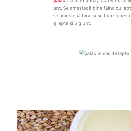
Şalăul
, tăiat în bucăţi potrivite, se
unt. Se amestecă bine făina cu lapt
se amestecă bine şi se toarnă peste 
g lapte şi 5 g unt.