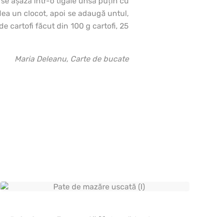
; se aşază într-o tigaie unsă puţin cu
dea un clocot, apoi se adaugă untul,
e cartofi făcut din 100 g cartofi, 25
Maria Deleanu, Carte de bucate