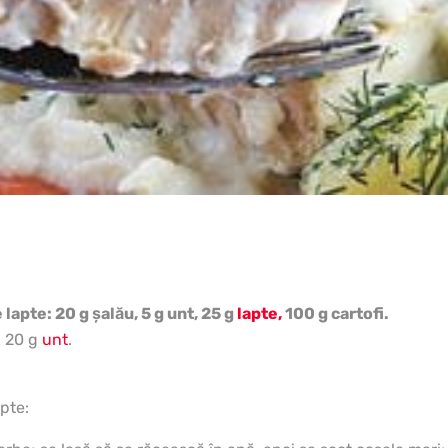
lapte: 20 g şalău, 5 g unt, 25 g
lapte,
100 g cartofi.
, 20 g
unt
.
pte: