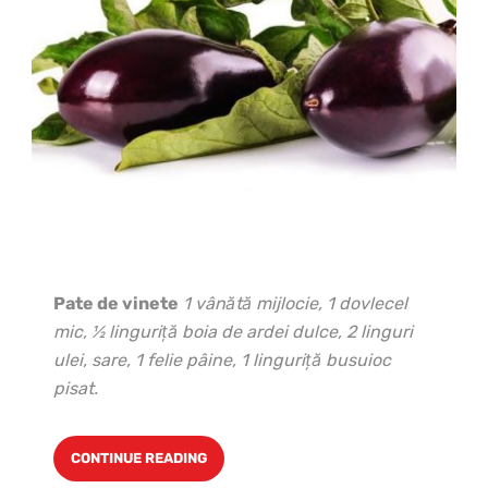
Pate de vinete
1 vânătă mijlocie, 1 dovlecel
mic, ½ linguriţă boia de ardei dulce, 2 linguri
ulei, sare, 1 felie pâine, 1 linguri
ță busuioc
pisat.
CONTINUE READING