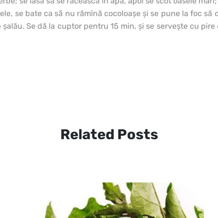
 fierbe; se lasă să se răcească în apă, apoi se scot oasele mari
ele, se bate ca să nu rămînă cocoloaşe şi se pune la foc să 
şalău. Se dă la cuptor pentru 15 min, şi se serveşte cu pire d
Related Posts