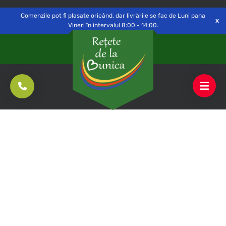
Delivery to
Switch
Open
Săvinești, NT
Comenzile pot fi plasate oricând, dar livrările se fac de Luni pana
Vineri în intervalul 8:00 - 14:00.