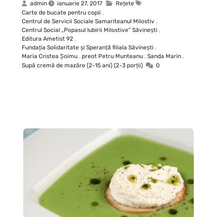
admin
ianuarie 27, 2017
Rețete
Carte de bucate pentru copii
,
Centrul de Servicii Sociale Samariteanul Milostiv
,
Centrul Social „Popasul Iubirii Milostive” Săvineşti
,
Editura Ametist 92
,
Fundaţia Solidaritate şi Speranţă filiala Săvineşti
,
Maria Cristea Şoimu
,
preot Petru Munteanu
,
Sanda Marin
,
Supă cremă de mazăre (2-15 ani) (2-3 porţii)
0