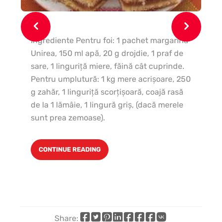
Ingrediente Pentru foi: 1 pachet margarină
In
Unirea, 150 ml apă, 20 g drojdie, 1 praf de
ar
sare, 1 linguriţă miere, făină cât cuprinde.
su
Pentru umplutură: 1 kg mere acrişoare, 250
sa
g zahăr, 1 linguriţă scorţişoară, coajă rasă
ve
de la 1 lămâie, 1 lingură griş, (dacă merele
sunt prea zemoase).
CONTINUE READING
Share: