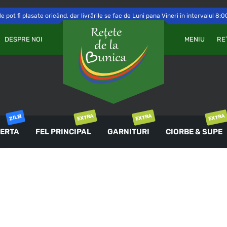
 pot fi plasate oricând, dar livrările se fac de Luni pana Vineri în intervalul 8:0
Va
OBLIGATORIU
PAROLĂ
*
DESPRE NOI
MENIU
RE
a 
Yo
th
an
ȚINE-MĂ MINTE
co
AUTENTIFICARE
EXTRA
EXTRA
EXTRA
ZILEI
ERTA
FEL PRINCIPAL
GARNITURI
CIORBE & SUPE
Ai uitat parola?