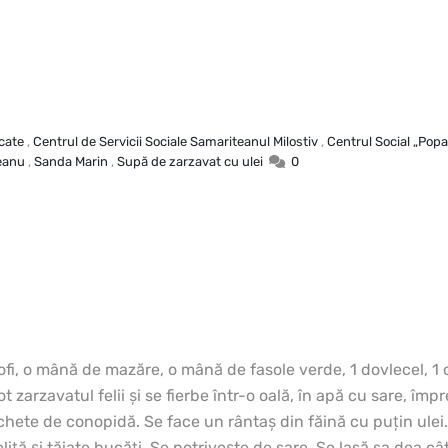
cate
,
Centrul de Servicii Sociale Samariteanul Milostiv
,
Centrul Social „Popas
eanu
,
Sanda Marin
,
Supă de zarzavat cu ulei
0
tofi, o mână de mazăre, o mână de fasole verde, 1 dovlecel, 1 
ot zarzavatul felii şi se fierbe într-o oală, în apă cu sare, î
uchete de conopidă. Se face un rântaş din făină cu puţin ulei
eliţă şi tăiate bucăţi. Se potriveşte de sare. Se lasă sa dea 