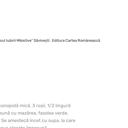
ul Iubirii Milostive” Săvineşti
,
Editura Cartea Românească
,
conopidă mică, 3 roşii, 1/2 lingură
mpreună cu mazărea, fasolea verde,
. Se amestecă încet cu supa, la care
câteva clocote împreună.