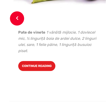
Pate de vinete
1 vânătă mijlocie, 1 dovlecel
mic, ½ linguriţă boia de ardei dulce, 2 linguri
ulei, sare, 1 felie pâine, 1 linguri
ță busuioc
pisat.
CONTINUE READING