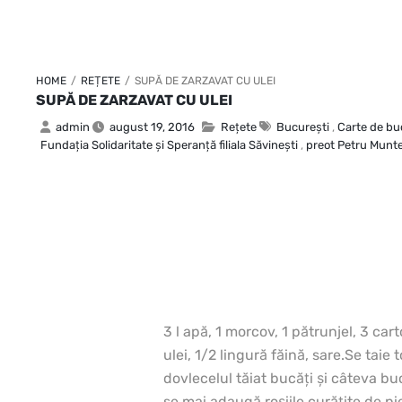
HOME
/
REȚETE
/
SUPĂ DE ZARZAVAT CU ULEI
SUPĂ DE ZARZAVAT CU ULEI
admin
august 19, 2016
Rețete
Bucureşti
,
Carte de bu
Fundaţia Solidaritate şi Speranţă filiala Săvineşti
,
preot Petru Munt
3 l apă, 1 morcov, 1 pătrunjel, 3 car
ulei, 1/2 lingură făină, sare.
Se taie t
dovlecelul tăiat bucăţi şi câteva b
se mai adaugă roşiile curăţite de pi