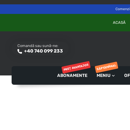
Delivery to
Switch
Săvinești, NT
Comenzile
ACASĂ
Comandă sau sună-ne:
+40 740 099 233
PREȚ AVANTAJOS
SĂPTĂMÂNAL
ABONAMENTE
MENIU
OF