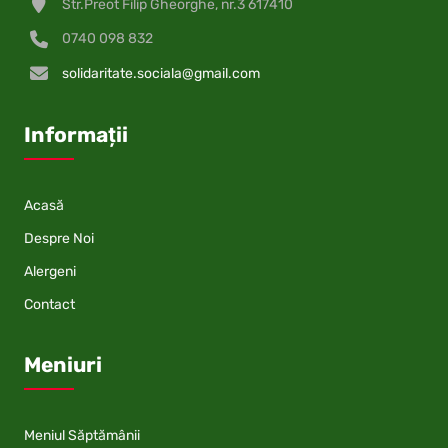
Str.Preot Filip Gheorghe, nr.3 617410
0740 098 832
solidaritate.sociala@gmail.com
Informații
Acasă
Despre Noi
Alergeni
Contact
Meniuri
Meniul Săptămânii