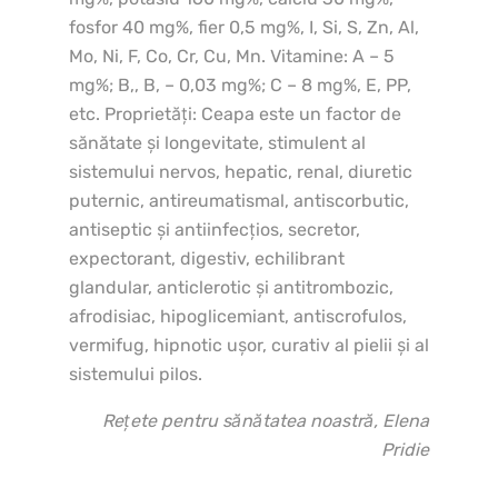
fosfor 40 mg%, fier 0,5 mg%, I, Si, S, Zn, Al,
Mo, Ni, F, Co, Cr, Cu, Mn. Vitamine: A – 5
mg%; B,, B, – 0,03 mg%; C – 8 mg%, E, PP,
etc. Proprietăţi: Ceapa este un factor de
sănătate şi longevitate, stimulent al
sistemului nervos, hepatic, renal, diuretic
puternic, antireumatismal, antiscorbutic,
antiseptic şi antiinfecţios, secretor,
expectorant, digestiv, echilibrant
glandular, anticlerotic şi antitrombozic,
afrodisiac, hipoglicemiant, antiscrofulos,
vermifug, hipnotic uşor, curativ al pielii şi al
sistemului pilos.
Rețete pentru sănătatea noastră, Elena
Pridie