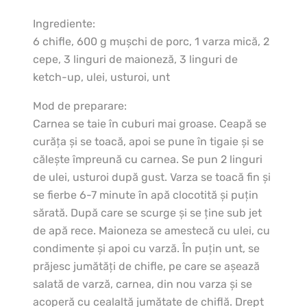
Ingrediente:
6 chifle, 600 g muşchi de porc, 1 varza mică, 2
cepe, 3 linguri de maioneză, 3 linguri de
ketch-up, ulei, usturoi, unt
Mod de preparare:
Carnea se taie în cuburi mai groase. Ceapă se
curăţa şi se toacă, apoi se pune în tigaie şi se
căleşte împreună cu carnea. Se pun 2 linguri
de ulei, usturoi după gust. Varza se toacă fin şi
se fierbe 6-7 minute în apă clocotită şi puţin
sărată. După care se scurge şi se ţine sub jet
de apă rece. Maioneza se amestecă cu ulei, cu
condimente şi apoi cu varză. În puţin unt, se
prăjesc jumătăţi de chifle, pe care se aşează
salată de varză, carnea, din nou varza şi se
acoperă cu cealaltă jumătate de chiflă. Drept