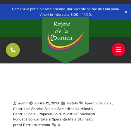
Delivery to
Switch
Open
Săvinești, NT
Comenzile pot fi plasate oricând, dar livrările se fac de Luni pana
Vineri în intervalul 8:00 - 14:00.
admin
aprilie 12, 2018
Rețete
Aperitiv delicios
,
Centrul de Servicii Sociale Samariteanul Milostiv
,
Centrul Social „Popasul Iubirii Milostive” Săvineşti
,
Fundaţia Solidaritate şi Speranţă filiala Săvineşti
,
preot Petru Munteanu
0