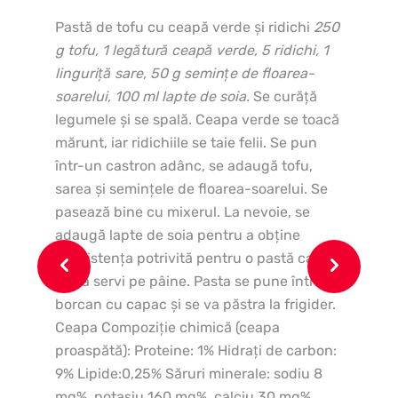
Pastă de tofu cu ceapă verde şi ridichi
250
Ing
g tofu, 1 legătură ceapă verde, 5 ridichi, 1
măs
linguriţă sare, 50 g seminţe de floarea-
de 
soarelui, 100 ml lapte de soia.
Se curăţă
legumele şi se spală. Ceapa verde se toacă
mărunt, iar ridichiile se taie felii. Se pun
într-un castron adânc, se adaugă tofu,
sarea şi seminţele de floarea-soarelui. Se
pasează bine cu mixerul. La nevoie, se
adaugă lapte de soia pentru a obţine
consistenţa potrivită pentru o pastă care
se va servi pe pâine. Pasta se pune într-un
borcan cu capac şi se va păstra la frigider.
Ceapa Compoziţie chimică (ceapa
proaspătă): Proteine: 1% Hidraţi de carbon:
9% Lipide:0,25% Săruri minerale: sodiu 8
mg%, potasiu 160 mg%, calciu 30 mg%,