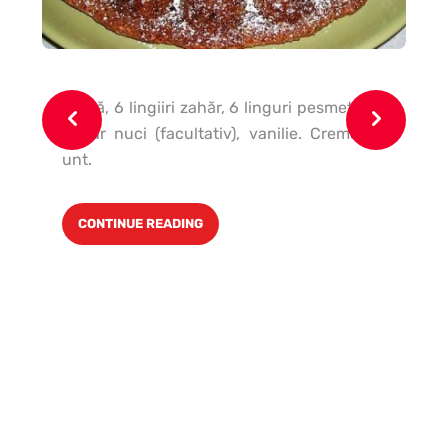
6 ouă, 6 lingiiri zahăr, 6 linguri pesmet, 1/2
In
pahar nuci (facultativ), vanilie. Cremă de
1 k
unt.
g 
păt
CONTINUE READING