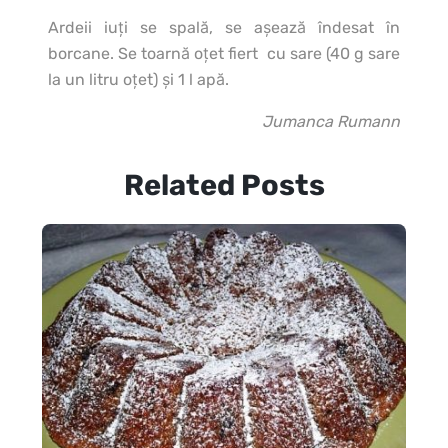
Ardeii iuţi se spală, se aşează îndesat în
borcane.
Se toarnă oţet fiert cu sare (40 g sare
la un litru oţet) şi 1 l apă.
Jumanca Rumann
Related Posts