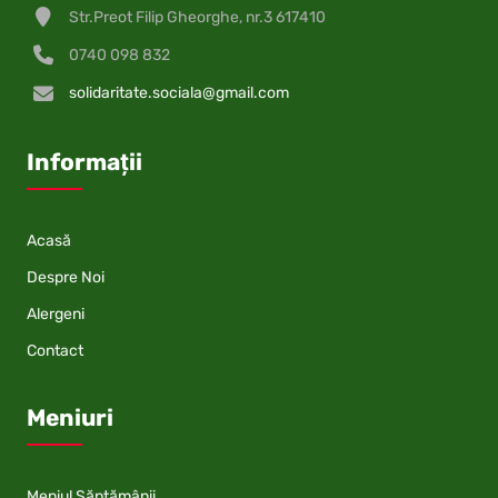
Str.Preot Filip Gheorghe, nr.3 617410
0740 098 832
solidaritate.sociala@gmail.com
Informații
Acasă
Despre Noi
Alergeni
Contact
Meniuri
Meniul Săptămânii