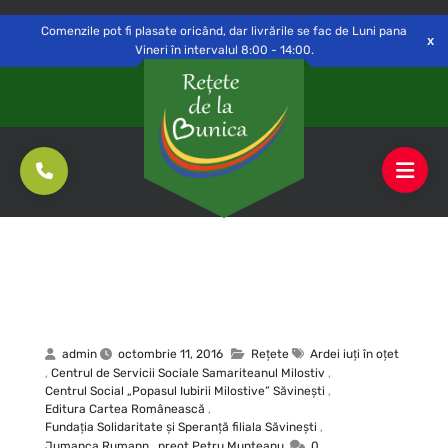
Delivery to
Switch
Open
Săvinești, NT
Comenzile pot fi plasate oricând, dar livrările se fac de Luni pana
Vineri în intervalul 8:00 - 14:00.
admin
octombrie 11, 2016
Rețete
Ardei iuţi în oţet
,
Centrul de Servicii Sociale Samariteanul Milostiv
,
Centrul Social „Popasul Iubirii Milostive” Săvineşti
,
Editura Cartea Românească
,
Fundaţia Solidaritate şi Speranţă filiala Săvineşti
,
Jumanca Rumann
,
preot Petru Munteanu
0