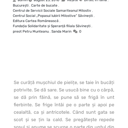
Bucureşti
,
Carte de bucate
,
Centrul de Servicii Sociale Samariteanul Milostiv
,
Centrul Social „Popasul Iubirii Milostive” Săvineşti
,
Editura Cartea Românească
,
Fundaţia Solidaritate şi Speranţă filiala Săvineşti
,
preot Petru Munteanu
,
Sanda Marin
0
Se curăţă muşchiul de pieliţe, se taie în bucăţi
potrivite. Se dă sare.
Se usucă bine cu o cârpă,
se dă prin făină, se pune să se frigă în unt
fierbinte. Se frige întâi pe o parte şi apoi pe
cealaltă, ca şi antricotele. Când sunt gata se
scot şi se ţin la cald. Se pregăteşte repede
sosul şi anume se scurge o parte din untul din