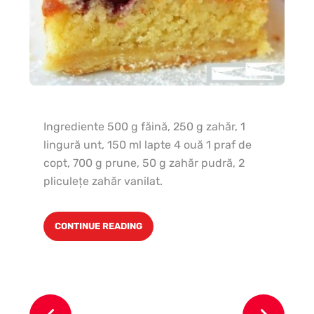
Ingrediente 500 g făină, 250 g zahăr, 1
Pa
lingură unt, 150 ml lapte 4 ouă 1 praf de
g t
copt, 700 g prune, 50 g zahăr pudră, 2
lin
pliculeţe zahăr vanilat.
soa
le
măr
CONTINUE READING
în
sar
pa
ad
co