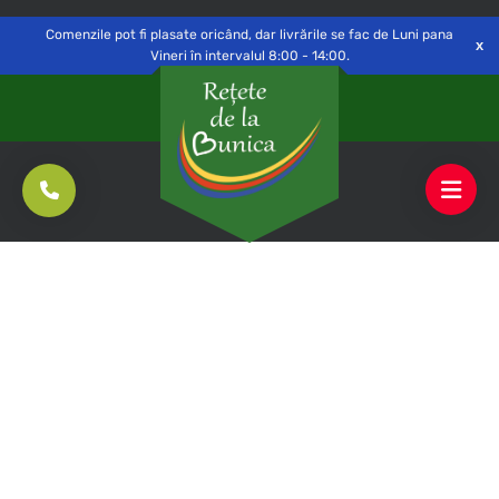
Delivery to
Switch
Open
Săvinești, NT
Comenzile pot fi plasate oricând, dar livrările se fac de Luni pana
Vineri în intervalul 8:00 - 14:00.