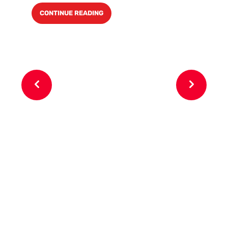
ma
CONTINUE READING
lin