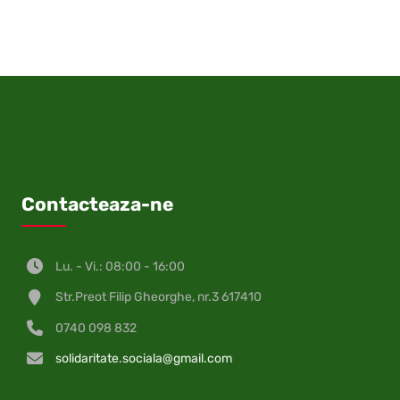
on
on
on
on
on
on
by
on
Facebook
X
Pinterest
LinkedIn
WhatsApp
Telegram
email
VK
(Twitter)
Contacteaza-ne
Lu. - Vi.: 08:00 - 16:00
Str.Preot Filip Gheorghe, nr.3 617410
0740 098 832
solidaritate.sociala@gmail.com