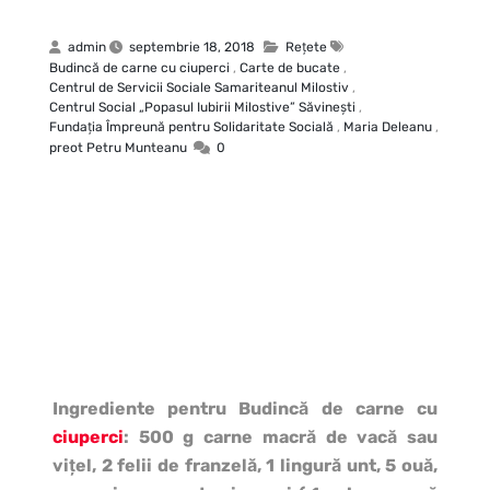
admin
septembrie 18, 2018
Rețete
Budincă de carne cu ciuperci
,
Carte de bucate
,
Centrul de Servicii Sociale Samariteanul Milostiv
,
Centrul Social „Popasul Iubirii Milostive” Săvineşti
,
Fundația Împreună pentru Solidaritate Socială
,
Maria Deleanu
,
preot Petru Munteanu
0
Ingrediente pentru Budincă de carne cu
ciuperci
: 500 g carne macră de vacă sau
viţel, 2 felii de franzelă, 1 lingură unt, 5 ouă,