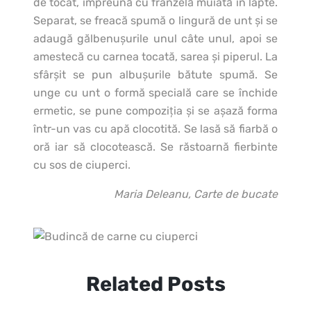
de tocat, împreună cu franzelă muiată în lapte.
Separat, se freacă spumă o lingură de unt şi se
adaugă gălbenuşurile unul câte unul, apoi se
amestecă cu carnea tocată, sarea şi piperul. La
sfârşit se pun albuşurile bătute spumă. Se
unge cu unt o formă specială care se închide
ermetic, se pune compoziţia şi se aşază forma
într-un vas cu apă clocotită. Se lasă să fiarbă o
oră iar să clocotească. Se răstoarnă fierbinte
cu sos de ciuperci.
Maria Deleanu, Carte de bucate
Related Posts