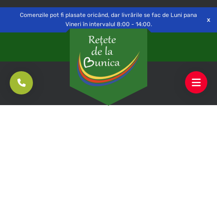
Delivery to
Switch
Open
Săvinești, NT
Comenzile pot fi plasate oricând, dar livrările se fac de Luni pana
Vineri în intervalul 8:00 - 14:00.