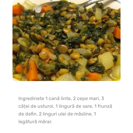
Ingredinete 1 cană linte, 2 cepe mari, 3
In
căţei de usturoi, 1 lingură de sare, 1 frunză
cep
de dafin, 2 linguri ulei de măsline, 1
4-
legătură mărar.
li
de