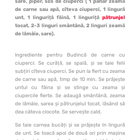
sare, piper, sos de ciuperci ( 1 pahar zeamă
de carne sau apă, cîteva ciuperci, 1 lingură
unt, 1 linguriţă făină, 1 linguriţă
pătrunjel
tocat, 2-3 linguri smântână, 2 linguri zeamă
de lămâie, sare).
Ingrediente pentru Budincă de carne cu
ciuperci: Se curăţă, se spală, şi se taie felii
subţiri cîteva ciuperci. Se pun la fiert cu zeama
de carne sau apă, timp de 10 min. Se prăjeşte
untul cu făina şi se stinge cu zeama şi
ciupercile fierte. Se adaugă smântână, zeama
de lămâie, sarea şi pătrunjelul tocat, lăsând să
dea câteva clocote. Se serveşte cald.
Se taie carnea bucăţi şi se prăjeşte în lingură
de unt. Se toacă apoi de două ori prin maşina