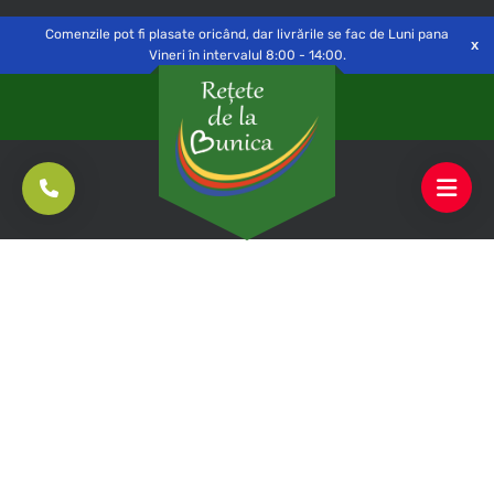
Delivery to
Switch
Open
Săvinești, NT
Comenzile pot fi plasate oricând, dar livrările se fac de Luni pana
Vineri în intervalul 8:00 - 14:00.