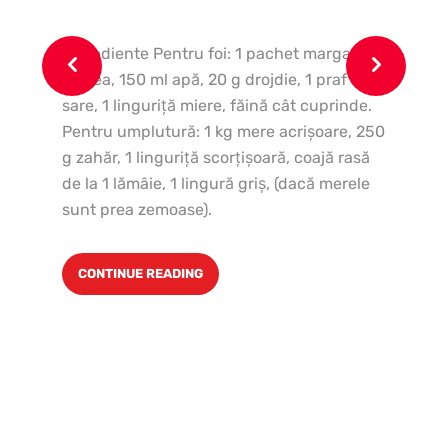
In
Ingrediente Pentru foi: 1 pachet margarină
2 c
Unirea, 150 ml apă, 20 g drojdie, 1 praf de
ml 
sare, 1 linguriţă miere, făină cât cuprinde.
lin
Pentru umplutură: 1 kg mere acrişoare, 250
g zahăr, 1 linguriţă scorţişoară, coajă rasă
de la 1 lămâie, 1 lingură griş, (dacă merele
sunt prea zemoase).
CONTINUE READING