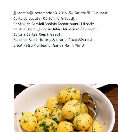
admin
octombrie 18, 2016
Rețete
Bucureşti
,
Carte de bucate
,
Cartofi noi înăbuşiţi
,
Centrul de Servicii Sociale Samariteanul Milostiv
,
Centrul Social „Popasul Iubirii Milostive” Săvineşti
,
Editura Cartea Românească
,
Fundaţia Solidaritate şi Speranţă filiala Săvineşti
,
preot Petru Munteanu
,
Sanda Marin
0