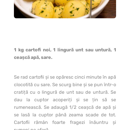
1 kg cartofi noi, 1 lingură unt sau untură, 1
ceaşcă apă, sare.
Se rad cartofii şi se opăresc cinci minute în apă
clocotită cu sare. Se scurg bine şi se pun într-o
cratiţă cu o lingură de unt sau de untură. Se
dau la cuptor acoperiţi şi se ţin să se
rumenească. Se adaugă 1/2 ceaşcă de apă şi
se lasă la cuptor până zeama scade de tot.
Cartofii rămân foarte fragezi înăuntru şi
rumeni pe afară.