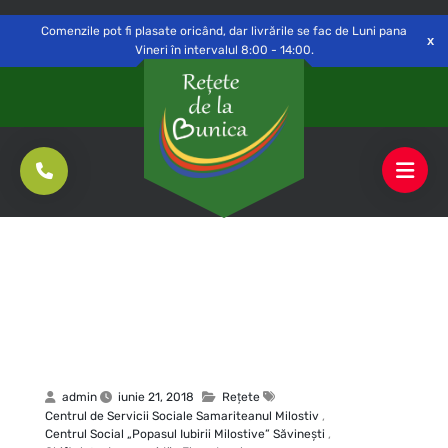
Delivery to
Switch
Open
Săvinești, NT
Comenzile pot fi plasate oricând, dar livrările se fac de Luni pana
Vineri în intervalul 8:00 - 14:00.
admin
iunie 21, 2018
Rețete
Centrul de Servicii Sociale Samariteanul Milostiv
,
Centrul Social „Popasul Iubirii Milostive” Săvineşti
,