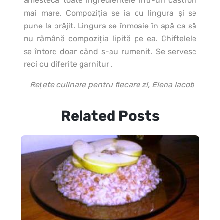
amestecă toate ingredientele într-un castron
mai mare. Compoziţia se ia cu lingura şi se
pune la prăjit. Lingura se înmoaie în apă ca să
nu rămână compoziţia lipită pe ea. Chiftelele
se întorc doar când s-au rumenit. Se servesc
reci cu diferite garnituri.
Rețete culinare pentru fiecare zi, Elena Iacob
Related Posts