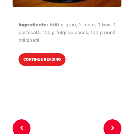
Ingrediente:
500 g grâu, 2 mere, 1 kiwi, 1
portocală, 100 g fulgi de cocos, 100 g nucă
măcinată.
Pa
g t
CONTINUE READING
lin
soa
le
măr
în
sar
pa
ad
co
se