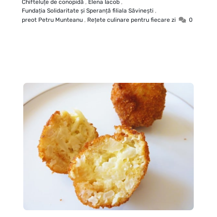
Chifteluţe de conopidă
,
Elena Iacob
,
Fundaţia Solidaritate şi Speranţă filiala Săvineşti
,
preot Petru Munteanu
,
Rețete culinare pentru fiecare zi
0