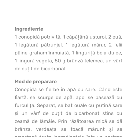
Ingrediente
1 conopidă potrivită, 1 căpăţână usturoi, 2 ouă,
1 legătură pătrunjel, 1 legătură mărar, 2 felii
pâine graham înmuiată, 1 linguriţă boia dulce,
1 lingură vegeta, 50 g brânză telemea, un vârf
de cuţit de bicarbonat.
Mod de preparare
Conopida se fierbe în apă cu sare. Când este
fiartă, se scurge de apă, apoi se pasează cu
furculiţa. Separat, se bat ouăle cu puţină sare
şi un vârf de cuţit de bicarbonat stins cu
zeamă de lămâie. Prin răzătoarea mică se dă
brânza, verdeaţa se toacă mărunt şi se