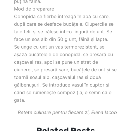
puţină făină.
Mod de preparare
Conopida se fierbe întreagă în apă cu sare,
după care se desface bucăţele. Ciupercile se
taie felii şi se călesc într-o lingură de unt. Se
face un sos alb din 50 g unt, făină şi lapte.
Se unge cu unt un vas termorezistent, se
aşază bucăţelele de conopidă, se presară cu
caşcaval ras, apoi se pune un strat de
ciuperci, se presară sare, bucăţele de unt şi se
toarnă sosul alb, caşcavalul ras şi două
gălbenuşuri. Se introduce vasul în cuptor şi
când se rumeneşte compoziţia, e semn că e
gata.
Rețete culinare pentru fiecare zi, Elena Iacob
Related Posts