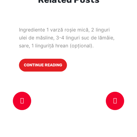
Ingrediente 1 varză roşie mică, 2 linguri
ulei de măsline, 3-4 linguri suc de lămâie,
sare, 1 linguriţă hrean (opţional).
CONTINUE READING
In
100
alb