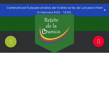
Delivery to
Săvinești, NT
Switch
Open
Comenzile pot fi plasate oricând, dar livrările se fac de Luni pana Vineri
în intervalul 8:00 - 14:00.