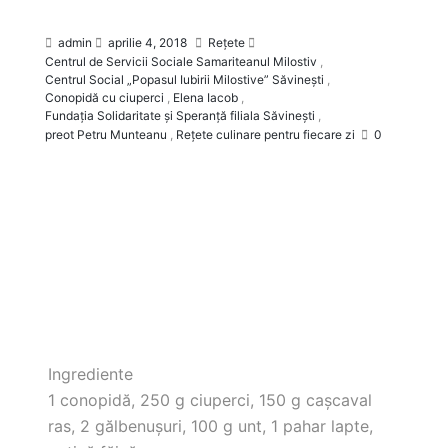
admin
aprilie 4, 2018
Rețete
Centrul de Servicii Sociale Samariteanul Milostiv
,
Centrul Social „Popasul Iubirii Milostive” Săvineşti
,
Conopidă cu ciuperci
,
Elena Iacob
,
Fundaţia Solidaritate şi Speranţă filiala Săvineşti
,
preot Petru Munteanu
,
Rețete culinare pentru fiecare zi
0
Ingrediente
1 conopidă, 250 g ciuperci, 150 g caşcaval
ras, 2 gălbenuşuri, 100 g unt, 1 pahar lapte,