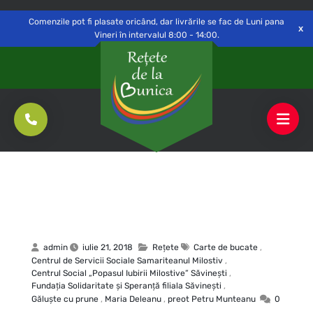
Delivery to
Switch
Open
Săvinești, NT
Comenzile pot fi plasate oricând, dar livrările se fac de Luni pana
Vineri în intervalul 8:00 - 14:00.
admin
iulie 21, 2018
Rețete
Carte de bucate
,
Centrul de Servicii Sociale Samariteanul Milostiv
,
Centrul Social „Popasul Iubirii Milostive” Săvineşti
,
Fundaţia Solidaritate şi Speranţă filiala Săvineşti
,
Găluște cu prune
,
Maria Deleanu
,
preot Petru Munteanu
0