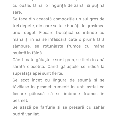
cu ouăle, făina, o linguriţă de zahăr şi puţină
sare.
Se face din această compoziţie un sul gros de
trei degete, din care se taie bucăţi de grosimea
unui deget. Fiecare bucăţică se întinde cu
mâna şi în ea se înfăşoară câte o prună fără
sâmbure, se rotunjeşte frumos cu mâna
muiată în făină.
Când toate găluştele sunt gata, se fierb în apă
sărată clocotită. Când găluştele se ridică la
suprafaţa apei sunt fierte.
Se scot încet cu lingura de spumă şi se
tăvălesc în pesmet rumenit în unt, astfel ca
fiecare găluşcă să se îmbrace frumos în
pesmet.
Se aşază pe farfurie şi se presară cu zahăr
pudră vanilat.