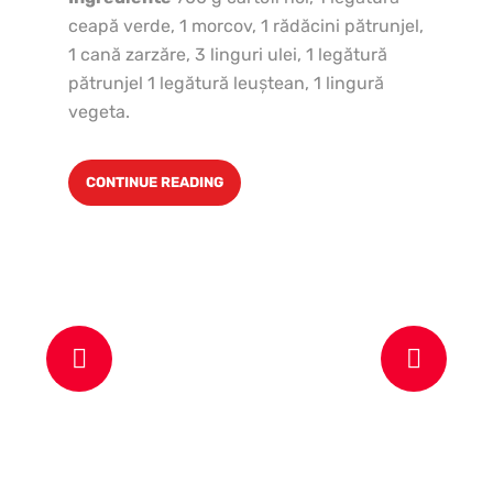
ceapă verde, 1 morcov, 1 rădăcini pătrunjel,
In
1 cană zarzăre, 3 linguri ulei, 1 legătură
ci
pătrunjel 1 legătură leuştean, 1 lingură
25
vegeta.
ve
leg
CONTINUE READING