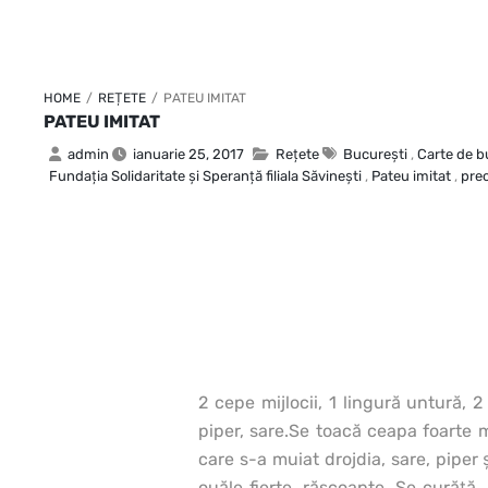
HOME
/
REȚETE
/
PATEU IMITAT
PATEU IMITAT
admin
ianuarie 25, 2017
Rețete
Bucureşti
,
Carte de b
Fundaţia Solidaritate şi Speranţă filiala Săvineşti
,
Pateu imitat
,
pre
2 cepe mijlocii, 1 lingură untură, 
piper, sare.
Se toacă ceapa foarte m
care s-a muiat drojdia, sare, piper
ouăle fierte, răscoapte. Se curăţă