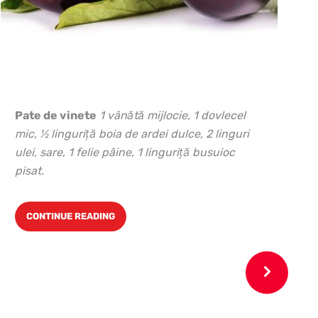
Pate de vinete
1 vânătă mijlocie, 1 dovlecel
mic, ½ linguriţă boia de ardei dulce, 2 linguri
ulei, sare, 1 felie pâine, 1 linguri
ță busuioc
pisat.
CONTINUE READING