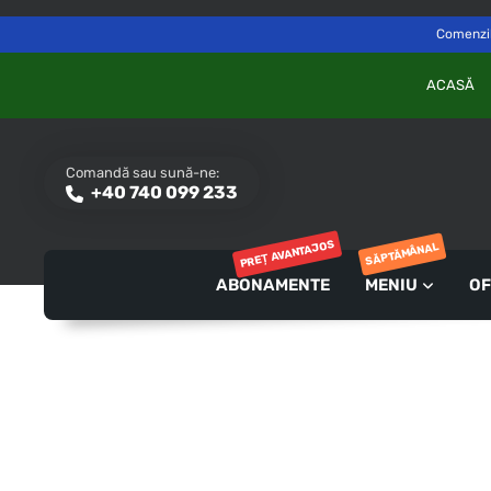
Delivery to
Switch
Săvinești, NT
Comenzile
ACASĂ
Comandă sau sună-ne:
+40 740 099 233
PREȚ AVANTAJOS
SĂPTĂMÂNAL
ABONAMENTE
MENIU
OF