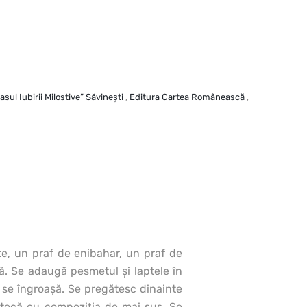
sul Iubirii Milostive” Săvineşti
,
Editura Cartea Românească
,
pte, un praf de enibahar, un praf de
ă. Se adaugă pesmetul şi laptele în
ă se îngroaşă. Se pregătesc dinainte
estecă cu compoziţia de mai sus. Se