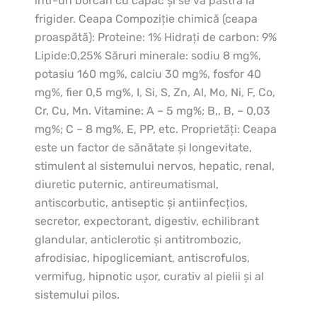
într-un borcan cu capac şi se va păstra la
frigider. Ceapa Compoziţie chimică (ceapa
proaspătă): Proteine: 1% Hidraţi de carbon: 9%
Lipide:0,25% Săruri minerale: sodiu 8 mg%,
potasiu 160 mg%, calciu 30 mg%, fosfor 40
mg%, fier 0,5 mg%, I, Si, S, Zn, Al, Mo, Ni, F, Co,
Cr, Cu, Mn. Vitamine: A – 5 mg%; B,, B, – 0,03
mg%; C – 8 mg%, E, PP, etc. Proprietăţi: Ceapa
este un factor de sănătate şi longevitate,
stimulent al sistemului nervos, hepatic, renal,
diuretic puternic, antireumatismal,
antiscorbutic, antiseptic şi antiinfecţios,
secretor, expectorant, digestiv, echilibrant
glandular, anticlerotic şi antitrombozic,
afrodisiac, hipoglicemiant, antiscrofulos,
vermifug, hipnotic uşor, curativ al pielii şi al
sistemului pilos.