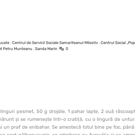
ucate
,
Centrul de Servicii Sociale Samariteanul Milostiv
,
Centrul Social „Popa
ot Petru Munteanu
,
Sanda Marin
0
2 linguri pesmet, 50 g drojdie, 1 pahar lapte, 2 ouă răscoa
ărunt şi se rumeneşte într-o cratiţă, cu o lingură de untur
 şi un praf de enibahar. Se amestecă totul bine pe foc, pân
, se scot gălbenuşunle, se zdrobesc cu furculiţa şi se am