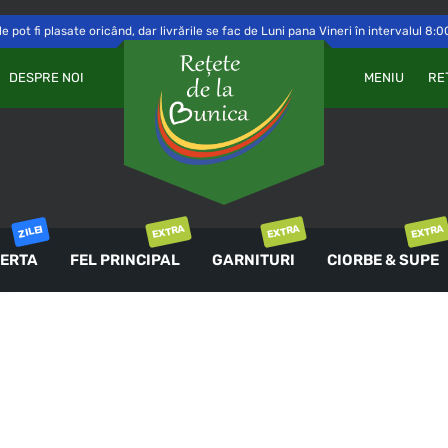
 pot fi plasate oricând, dar livrările se fac de Luni pana Vineri în intervalul 8:0
Va
OBLIGATORIU
PAROLĂ
*
DESPRE NOI
MENIU
RE
a 
Yo
th
an
ȚINE-MĂ MINTE
co
AUTENTIFICARE
EXTRA
EXTRA
EXTRA
ZILEI
ERTA
FEL PRINCIPAL
GARNITURI
CIORBE & SUPE
Ai uitat parola?