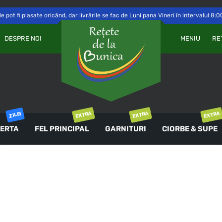
 pot fi plasate oricând, dar livrările se fac de Luni pana Vineri în intervalul 8:0
Va
OBLIGATORIU
PAROLĂ
*
DESPRE NOI
MENIU
RE
a 
Yo
th
an
ȚINE-MĂ MINTE
co
AUTENTIFICARE
EXTRA
EXTRA
EXTRA
ZILEI
ERTA
FEL PRINCIPAL
GARNITURI
CIORBE & SUPE
Ai uitat parola?