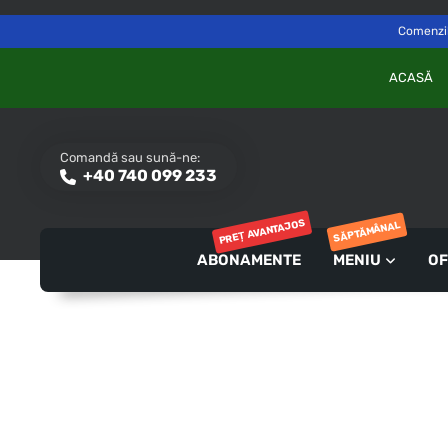
Delivery to
Switch
Săvinești, NT
Comenzile
ACASĂ
Comandă sau sună-ne:
+40 740 099 233
PREȚ AVANTAJOS
SĂPTĂMÂNAL
ABONAMENTE
MENIU
OF