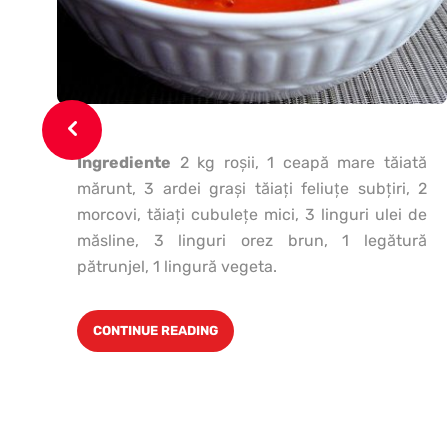
Ingrediente
2 kg roşii, 1 ceapă mare tăiată
mărunt, 3 ardei graşi tăiaţi feliuţe subţiri, 2
morcovi, tăiaţi cubuleţe mici, 3 linguri ulei de
măsline, 3 linguri orez brun, 1 legătură
pătrunjel, 1 lingură vegeta.
CONTINUE READING