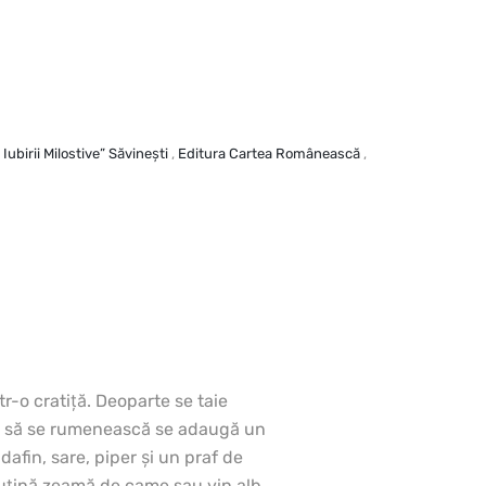
Iubirii Milostive” Săvineşti
,
Editura Cartea Românească
,
tr-o cratiţă.
Deoparte se taie
cep să se rumenească se adaugă un
dafin, sare, piper şi un praf de
puţină zeamă de came sau vin alb.