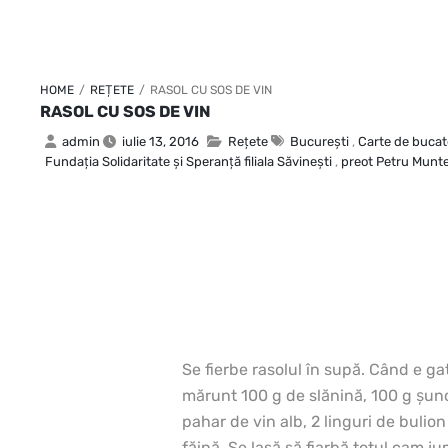
HOME
/
REȚETE
/
RASOL CU SOS DE VIN
RASOL CU SOS DE VIN
admin
iulie 13, 2016
Rețete
Bucureşti
,
Carte de bucat
Fundaţia Solidaritate şi Speranţă filiala Săvineşti
,
preot Petru Munt
Se fierbe rasolul în supă. Când e gata
mărunt 100 g de slănină, 100 g şun
pahar de vin alb, 2 linguri de bulio
făină. Se lasă să fiarbă totul cam 