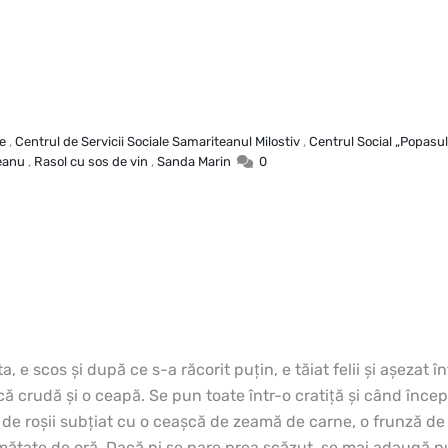
e
,
Centrul de Servicii Sociale Samariteanul Milostiv
,
Centrul Social „Popasul 
eanu
,
Rasol cu sos de vin
,
Sanda Marin
0
, e scos şi după ce s-a răcorit puţin, e tăiat felii şi aşezat în
că crudă şi o ceapă. Se pun toate într-o cratiţă şi când în
n de roşii subţiat cu o ceaşcă de zeamă de carne, o frunză de 
jumătate de oră. Dacă ni se pare prea scăzut, se mai adaugă 