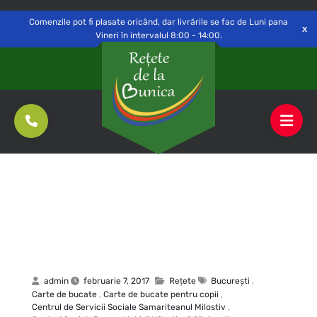
Delivery to
Switch
Open
Săvinești, NT
Comenzile pot fi plasate oricând, dar livrările se fac de Luni pana
Vineri în intervalul 8:00 - 14:00.
admin
februarie 7, 2017
Rețete
Bucureşti
,
Carte de bucate
,
Carte de bucate pentru copii
,
Centrul de Servicii Sociale Samariteanul Milostiv
,