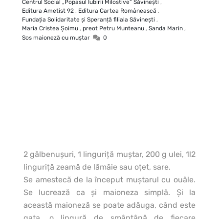
Centrul Social „Popasul Iubirii Milostive” Săvineşti
,
Editura Ametist 92
,
Editura Cartea Românească
,
Fundaţia Solidaritate şi Speranţă filiala Săvineşti
,
Maria Cristea Şoimu
,
preot Petru Munteanu
,
Sanda Marin
,
Sos maioneză cu muştar
0
2 gălbenuşuri, 1 linguriţă muştar, 200 g ulei, 1l2
linguriţă zeamă de lămâie sau oţet, sare.
Se amestecă de la început muştarul cu ouăle.
Se lucrează ca şi maioneza simplă. Şi la
această maioneză se poate adăuga, când este
gata, o lingură de smântână de fiecare