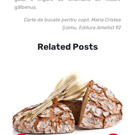
gălbenuş.
Carte de bucate pentru copii, Maria Cristea
Şoimu, Editura Ametist 92
Related Posts
Pa
ma
ma
şi 
la 
bi
de