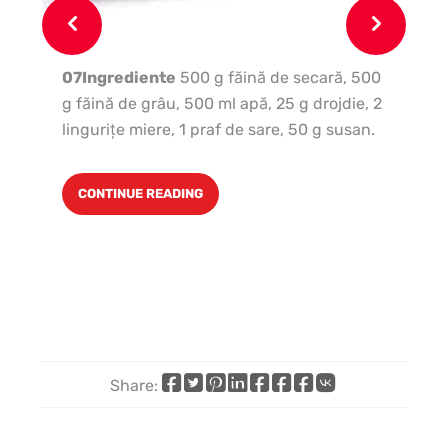
ce
am
07Ingrediente
500 g făină de secară, 500
g făină de grâu, 500 ml apă, 25 g drojdie, 2
linguriţe miere, 1 praf de sare, 50 g susan.
CONTINUE READING
Share:
Share
Share
Share
Share
Share
Share
Share
Share
on
on
on
on
on
on
by
on
Facebook
X
Pinterest
LinkedIn
WhatsApp
Telegram
email
VK