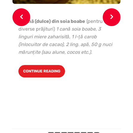
Cremă (dulce) din soia boabe
(pentru tort,
Pl
diverse prăjituri)
1 cană soia boabe, 3
60
linguri miere zaharisită, 1 l-ţă carob
ap
(înlocuitor de cacao), 2 ling. apă, 50 g nuci
lă
mărunţite (sau alune, cocos etc.).
dro
CONTINUE READING