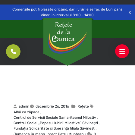
Delivery to
Switch
Open
Săvinești, NT
Comenzile pot fi plasate oricând, dar livrările se fac de Luni pana
Vineri în intervalul 8:00 - 14:00.
admin
decembrie 26, 2016
Rețete
Albă ca zăpada
,
Centrul de Servicii Sociale Samariteanul Milostiv
,
Centrul Social „Popasul Iubirii Milostive” Săvineşti
,
Fundaţia Solidaritate şi Speranţă filiala Săvineşti
,
Jumanca Rumann
,
preot Petru Munteanu
0