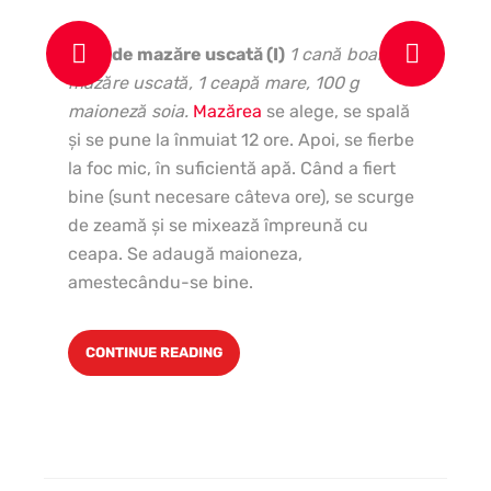
Pate de mazăre uscată (I)
1 cană boabe
In
mazăre uscată, 1 ceapă mare, 100 g
cep
maioneză soia.
Mazărea
se alege, se spală
4-
şi se pune la înmuiat 12 ore. Apoi, se fierbe
li
la foc mic, în suficientă apă. Când a fiert
de
bine (sunt necesare câteva ore), se scurge
ma
de zeamă şi se mixează împreună cu
lin
ceapa. Se adaugă maioneza,
amestecându-se bine.
CONTINUE READING