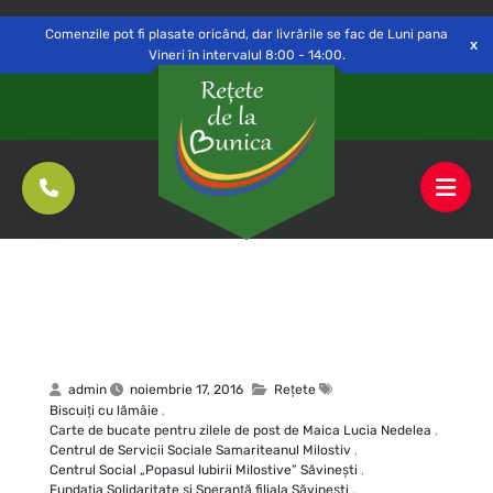
Delivery to
Switch
Open
Săvinești, NT
Comenzile pot fi plasate oricând, dar livrările se fac de Luni pana
Vineri în intervalul 8:00 - 14:00.
admin
noiembrie 17, 2016
Rețete
Biscuiţi cu lămâie
,
Carte de bucate pentru zilele de post de Maica Lucia Nedelea
,
Centrul de Servicii Sociale Samariteanul Milostiv
,
Centrul Social „Popasul Iubirii Milostive” Săvineşti
,
Fundaţia Solidaritate şi Speranţă filiala Săvineşti
,