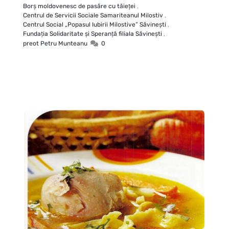
Borş moldovenesc de pasăre cu tăieţei
,
Centrul de Servicii Sociale Samariteanul Milostiv
,
Centrul Social „Popasul Iubirii Milostive” Săvineşti
,
Fundaţia Solidaritate şi Speranţă filiala Săvineşti
,
preot Petru Munteanu
0