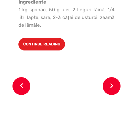
Ingrediente
6 o
1 kg spanac, 50 g ulei, 2 linguri făină, 1/4
pa
litri lapte, sare, 2-3 căţei de usturoi, zeamă
un
de lămâie.
CONTINUE READING