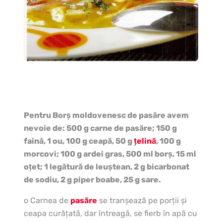
Pentru Borş moldovenesc de pasăre avem
nevoie de:
500 g carne de pasăre; 150 g
faină, 1 ou, 100 g ceapă, 50 g
ţelină
, 100 g
morcovi; 100 g ardei gras, 500 ml borş, 15 ml
oţet; 1 legătură de leuştean, 2 g bicarbonat
de sodiu, 2 g piper boabe, 25 g sare.
o Carnea de
pasăre
se tranşează pe porţii şi
ceapa curăţată, dar întreagă, se fierb în apă cu