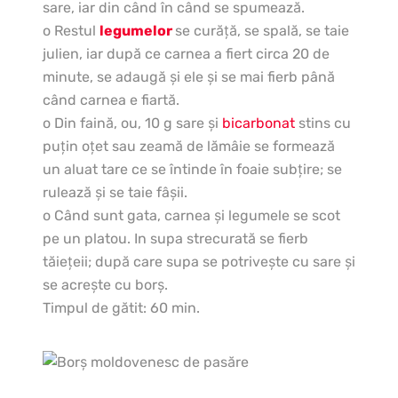
sare, iar din când în când se spumează.
o Restul
legumelor
se curăţă, se spală, se taie
julien, iar după ce carnea a fiert circa 20 de
minute, se adaugă şi ele şi se mai fierb până
când carnea e fiartă.
o Din faină, ou, 10 g sare şi
bicarbonat
stins cu
puţin oţet sau zeamă de lămâie se formează
un aluat tare ce se întinde în foaie subţire; se
rulează şi se taie fâşii.
o Când sunt gata, carnea şi legumele se scot
pe un platou. In supa strecurată se fierb
tăieţeii; după care supa se potriveşte cu sare şi
se acreşte cu borş.
Timpul de gătit: 60 min.