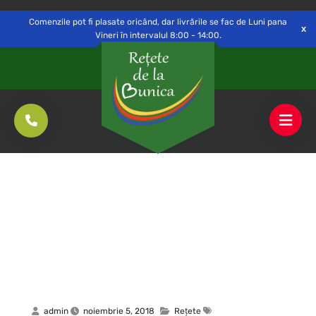
Delivery to
Switch
Open
Săvinești, NT
Comenzile pot fi plasate oricând, dar livrările se fac de Luni pana
Vineri în intervalul 8:00 - 14:00.
admin
noiembrie 5, 2018
Rețete