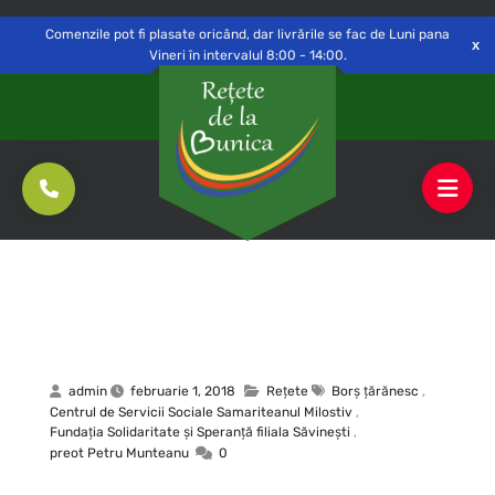
Delivery to
Switch
Open
Săvinești, NT
Comenzile pot fi plasate oricând, dar livrările se fac de Luni pana
Vineri în intervalul 8:00 - 14:00.
admin
februarie 1, 2018
Rețete
Borş ţărănesc
,
Centrul de Servicii Sociale Samariteanul Milostiv
,
Fundaţia Solidaritate şi Speranţă filiala Săvineşti
,
preot Petru Munteanu
0