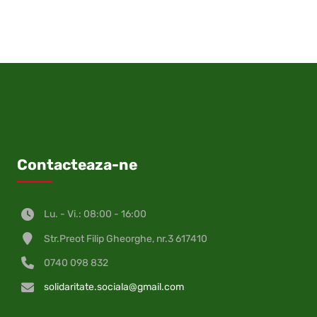
on
on
on
on
on
on
by
on
Facebook
X
Pinterest
LinkedIn
WhatsApp
Telegram
email
VK
(Twitter)
Contacteaza-ne
Lu. - Vi.: 08:00 - 16:00
Str.Preot Filip Gheorghe, nr.3 617410
0740 098 832
solidaritate.sociala@gmail.com