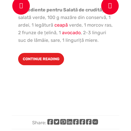
Ingrediente pentru Salată de crudităţi:
1
Ing
salată verde, 100 g mazăre din conservă, 1
căţ
ardei, 1 legătură
ceapă
verde, 1 morcov ras,
de 
2 frunze de ţelină, 1
avocado
, 2-3 linguri
le
suc de lămâie, sare, 1 linguriţă miere.
CONTINUE READING
Share:
Share
Share
Share
Share
Share
Share
Share
Share