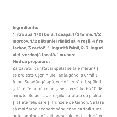
Ingrediente:
1 litru apă, 1/2 l borş, 1 ceapă, 1/2 ţelina, 1/2
morcov, 1/2 pătrunjel rădăcină, 4 roşii, 4 fire
tarhon, 3 cartofi, 1 linguriţă faină, 2-3 linguri
ulei, verdeaţă tocată, 1 ou, sare
Mod de preparare:
Zarzavatul curăţat şi spălat se taie mărunt şi
se prăjeşte uşor în ulei, adăugând la urmă şi
faina. Se adăugă apă, cartofii curăţaţi, spălaţi
şi tăiaţi în bucăţi mari şi se lasa să fiarbă 10-15
minute. Se pun apoi roşiile curăţate de pielita
şi tăiate felii, sare şi frunzele de tarhon. Se lasa
să mai fiarbă acoperit până când cartofii sunt
gata, apoi se adăugă borşul clocotit şi după ce