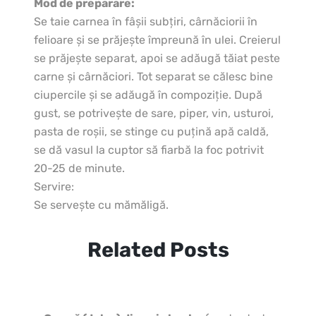
Mod de preparare:
Se taie carnea în fâşii subţiri, cârnăciorii în
felioare şi se prăjeşte împreună în ulei. Creierul
se prăjeşte separat, apoi se adăugă tăiat peste
carne şi cârnăciori. Tot separat se călesc bine
ciupercile şi se adăugă în compoziţie. După
gust, se potriveşte de sare, piper, vin, usturoi,
pasta de roşii, se stinge cu puţină apă caldă,
se dă vasul la cuptor să fiarbă la foc potrivit
20-25 de minute.
Servire:
Se serveşte cu mămăligă.
Related Posts