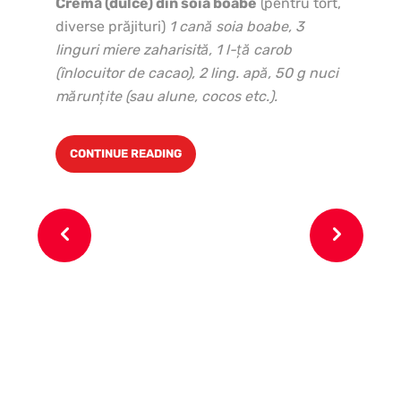
Cremă (dulce) din soia boabe
(pentru tort,
diverse prăjituri)
1 cană soia boabe, 3
linguri miere zaharisită, 1 l-ţă carob
(înlocuitor de cacao), 2 ling. apă, 50 g nuci
mărunţite (sau alune, cocos etc.).
CONTINUE READING
6 o
pa
un