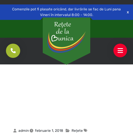
Delivery to
Switch
Open
Săvinești, NT
Comenzile pot fi plasate oricând, dar livrările se fac de Luni pana
Vineri în intervalul 8:00 - 14:00.
admin
februarie 1, 2018
Rețete