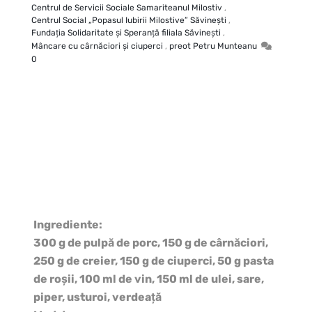
Centrul de Servicii Sociale Samariteanul Milostiv
,
Centrul Social „Popasul Iubirii Milostive” Săvineşti
,
Fundaţia Solidaritate şi Speranţă filiala Săvineşti
,
Mâncare cu cârnăciori şi ciuperci
,
preot Petru Munteanu
0
Ingrediente:
300 g de pulpă de porc, 150 g de cârnăciori,
250 g de creier, 150 g de ciuperci, 50 g pasta
de roşii, 100 ml de vin, 150 ml de ulei, sare,
piper, usturoi, verdeaţă