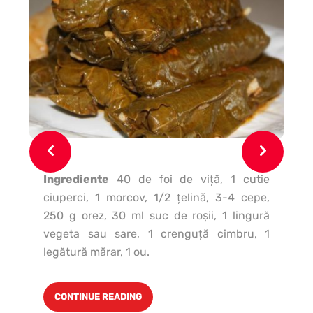
In
po
mă
Ingrediente
40 de foi de viţă, 1 cutie
ciuperci, 1 morcov, 1/2 ţelină, 3-4 cepe,
250 g orez, 30 ml suc de roşii, 1 lingură
vegeta sau sare, 1 crenguţă cimbru, 1
legătură mărar, 1 ou.
CONTINUE READING