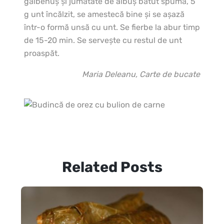
gălbenuş şi jumătate de albuş bătut spumă, 5
g unt încălzit, se amestecă bine şi se aşază
într-o formă unsă cu unt. Se fierbe la abur timp
de 15-20 min. Se serveşte cu restul de unt
proaspăt.
Maria Deleanu, Carte de bucate
Related Posts