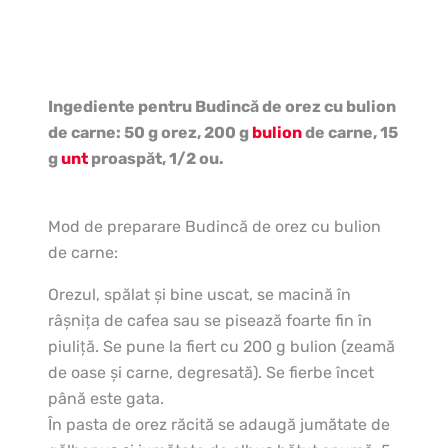
Ingediente pentru Budincă de orez cu bulion
de carne: 50 g orez, 200 g
bulion
de carne, 15
g
unt
proaspăt, 1/2 ou.
Mod de preparare Budincă de orez cu bulion
de carne:
Orezul, spălat şi bine uscat, se macină în
râşniţa de cafea sau se pisează foarte fin în
piuliţă. Se pune la fiert cu 200 g bulion (zeamă
de oase şi carne, degresată). Se fierbe încet
până este gata.
În pasta de orez răcită se adaugă jumătate de