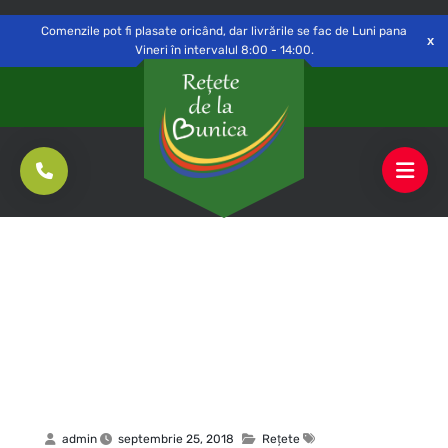
Delivery to
Switch
Open
Săvinești, NT
Comenzile pot fi plasate oricând, dar livrările se fac de Luni pana
Vineri în intervalul 8:00 - 14:00.
admin
septembrie 25, 2018
Rețete