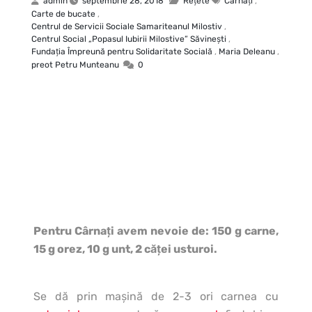
admin
septembrie 28, 2018
Rețete
Cârnaţi
,
Carte de bucate
,
Centrul de Servicii Sociale Samariteanul Milostiv
,
Centrul Social „Popasul Iubirii Milostive” Săvineşti
,
Fundația Împreună pentru Solidaritate Socială
,
Maria Deleanu
,
preot Petru Munteanu
0
Pentru Cârnaţi avem nevoie de: 150 g carne,
15 g orez, 10 g unt, 2 căţei usturoi.
Se dă prin maşină de 2-3 ori carnea cu