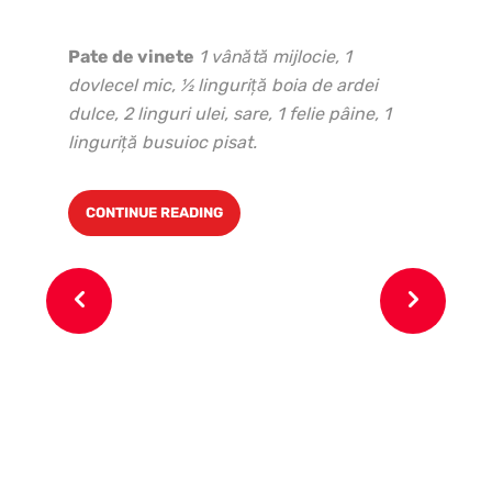
Pate de vinete
1 vânătă mijlocie, 1
dovlecel mic, ½ linguriţă boia de ardei
dulce, 2 linguri ulei, sare, 1 felie pâine, 1
linguri
ță busuioc pisat.
CONTINUE READING
In
ar
su
sa
ve