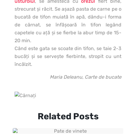
usturoiul
, se amestecă cu
orezul
fiert bine,
strecurat şi răcit. Se aşază pasta de carne pe o
bucată de tifon muiată în apă, dându-i forma
de cârnat, se înfăşoară în tifon legând
capetele cu aţă şi se fierbe la abur timp de 15-
20 min.
Când este gata se scoate din tifon, se taie 2-3
bucăţi şi se serveşte fierbinte, stropit cu unt
încălzit.
Maria Deleanu, Carte de bucate
Related Posts