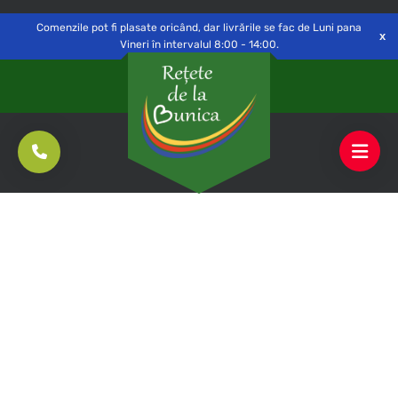
Delivery to
Switch
Open
Săvinești, NT
Comenzile pot fi plasate oricând, dar livrările se fac de Luni pana
Vineri în intervalul 8:00 - 14:00.