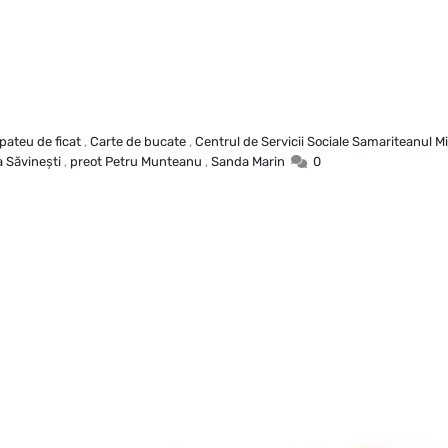
pateu de ficat
,
Carte de bucate
,
Centrul de Servicii Sociale Samariteanul Mi
a Săvineşti
,
preot Petru Munteanu
,
Sanda Marin
0