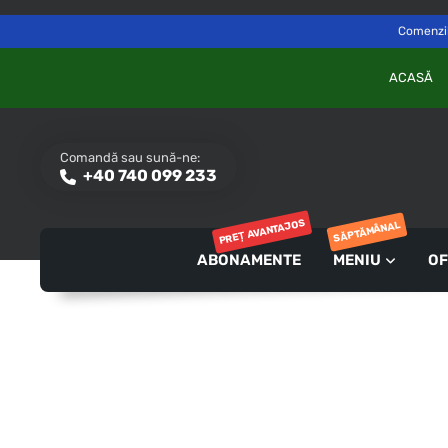
Delivery to
Switch
Săvinești, NT
Comenzile
ACASĂ
Comandă sau sună-ne:
+40 740 099 233
PREȚ AVANTAJOS
SĂPTĂMÂNAL
ABONAMENTE
MENIU
OF