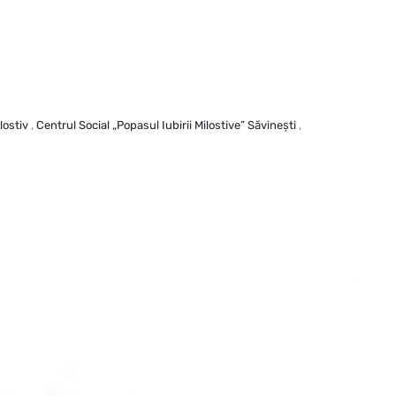
lostiv
,
Centrul Social „Popasul Iubirii Milostive” Săvineşti
,