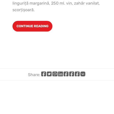
linguriţă margarină, 250 ml. vin, zahăr vanilat,
scorţişoară.
CONTINUE READING
Share:
Share
Share
Share
Share
Share
Share
Share
Share
on
on
on
on
on
on
by
on
Facebook
X
Pinterest
LinkedIn
WhatsApp
Telegram
email
VK
(Twitter)