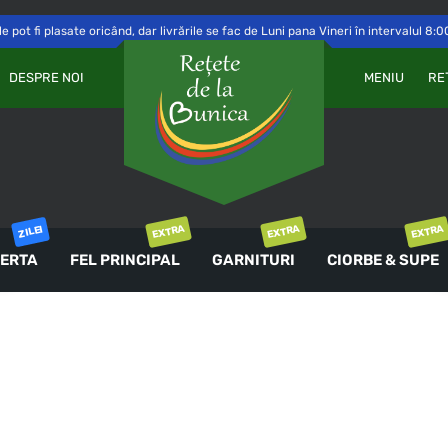
 pot fi plasate oricând, dar livrările se fac de Luni pana Vineri în intervalul 8:0
Va
OBLIGATORIU
PAROLĂ
*
DESPRE NOI
MENIU
RE
a 
Yo
th
an
ȚINE-MĂ MINTE
co
AUTENTIFICARE
EXTRA
EXTRA
EXTRA
ZILEI
ERTA
FEL PRINCIPAL
GARNITURI
CIORBE & SUPE
Ai uitat parola?