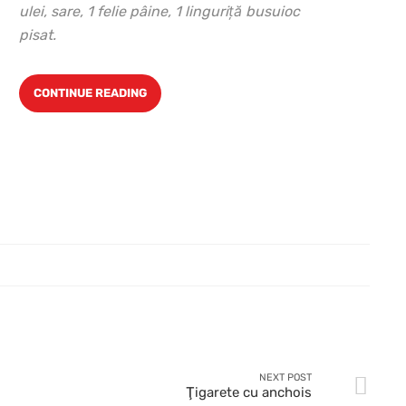
ulei, sare, 1 felie pâine, 1 linguri
ță busuioc
pisat.
CONTINUE READING
NEXT POST
Ţigarete cu anchois