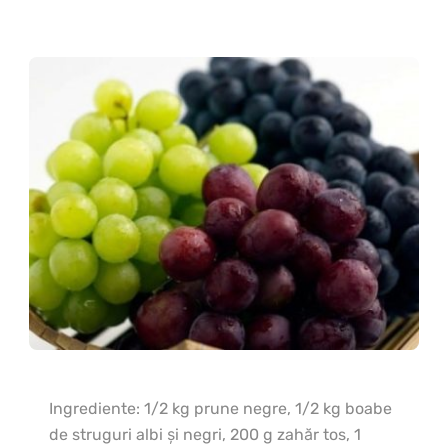
Ingrediente: 1/2 kg prune negre, 1/2 kg boabe
de struguri albi şi negri, 200 g zahăr tos, 1