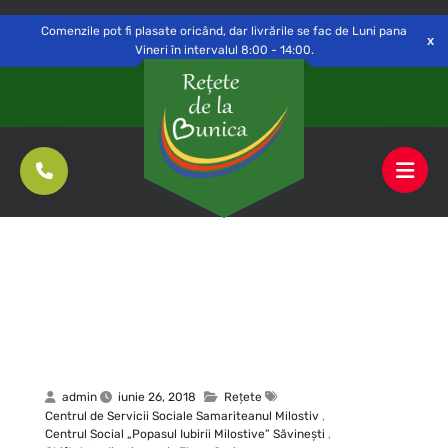
Delivery to
Switch
Open
Săvinești, NT
Comenzile pot fi plasate oricând, dar livrările se fac de Luni pana
Vineri în intervalul 8:00 - 14:00.
admin
iunie 26, 2018
Rețete
Centrul de Servicii Sociale Samariteanul Milostiv
,
Centrul Social „Popasul Iubirii Milostive” Săvineşti
,