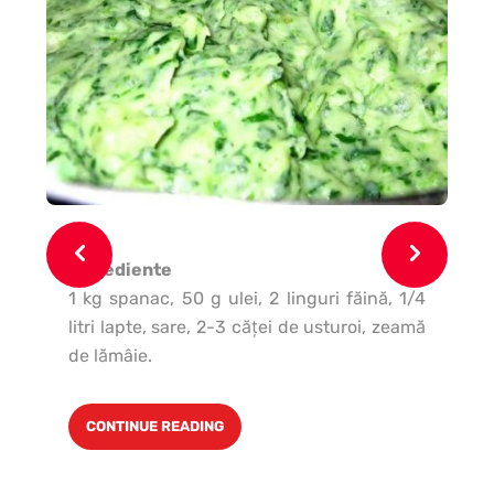
Ingrediente
In
1 kg spanac, 50 g ulei, 2 linguri făină, 1/4
1 k
litri lapte, sare, 2-3 căţei de usturoi, zeamă
g 
de lămâie.
păt
CONTINUE READING