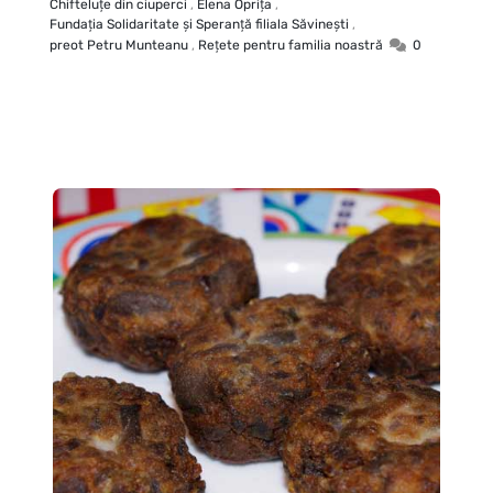
Chifteluţe din ciuperci
,
Elena Opriţa
,
Fundaţia Solidaritate şi Speranţă filiala Săvineşti
,
preot Petru Munteanu
,
Reţete pentru familia noastră
0