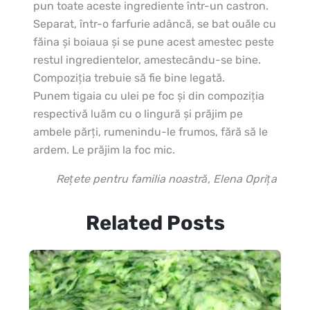
pun toate aceste ingrediente într-un castron.
Separat, într-o farfurie adâncă, se bat ouăle cu
făina şi boiaua şi se pune acest amestec peste
restul ingredientelor, amestecându-se bine.
Compoziţia trebuie să fie bine legată.
Punem tigaia cu ulei pe foc şi din compoziţia
respectivă luăm cu o lingură şi prăjim pe
ambele părţi, rumenindu-le frumos, fără să le
ardem. Le prăjim la foc mic.
Reţete pentru familia noastră, Elena Opriţa
Related Posts