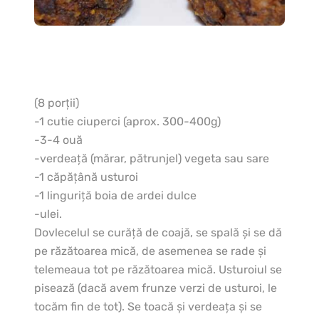
(8 porţii)
-1 cutie ciuperci (aprox. 300-400g)
-3-4 ouă
-verdeaţă (mărar, pătrunjel) vegeta sau sare
-1 căpăţână usturoi
-1 linguriţă boia de ardei dulce
-ulei.
Dovlecelul se curăţă de coajă, se spală şi se dă
pe răzătoarea mică, de asemenea se rade şi
telemeaua tot pe răzătoarea mică. Usturoiul se
pisează (dacă avem frunze verzi de usturoi, le
tocăm fin de tot). Se toacă şi verdeaţa şi se