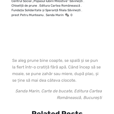
Centrul Social „Popasul Iubirii Milostive” Săvineşti
,
Chiseliţă de prune
,
Editura Cartea Românească
,
Fundaţia Solidaritate şi Speranţă filiala Săvineşti
,
preot Petru Munteanu
,
Sanda Marin
0
Se aleg prune bine coapte, se spală şi se pun
la fiert într-o cratiţă fără apă.
Când încep să se
moaie, se pune zahăr sau miere, după plac, şi
se ţine să mai dea câteva clocote.
Sanda Marin, Carte de bucate, Editura Cartea
Românească, Bucureşti
Related Posts