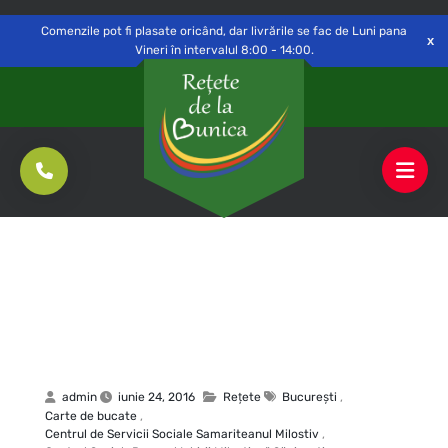
Delivery to
Switch
Open
Săvinești, NT
Comenzile pot fi plasate oricând, dar livrările se fac de Luni pana
Vineri în intervalul 8:00 - 14:00.
admin
iunie 24, 2016
Rețete
Bucureşti
,
Carte de bucate
,
Centrul de Servicii Sociale Samariteanul Milostiv
,