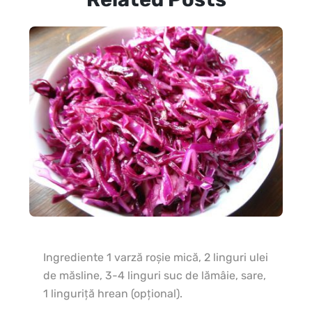
In
Ingrediente 1 varză roşie mică, 2 linguri ulei
2 c
de măsline, 3-4 linguri suc de lămâie, sare,
ml 
1 linguriţă hrean (opţional).
lin