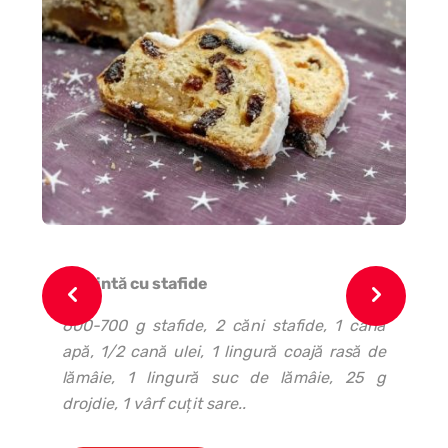
Plăcintă cu stafide
In
ar
600-700 g stafide, 2 căni stafide, 1 cană
su
apă, 1/2 cană ulei, 1 lingură coajă rasă de
sa
lămâie, 1 lingură suc de lămâie, 25 g
ve
drojdie, 1 vârf cuţit sare..