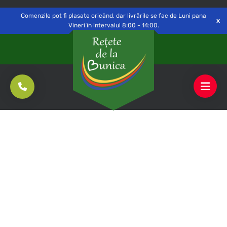
Delivery to
Switch
Open
Săvinești, NT
Comenzile pot fi plasate oricând, dar livrările se fac de Luni pana
Vineri în intervalul 8:00 - 14:00.