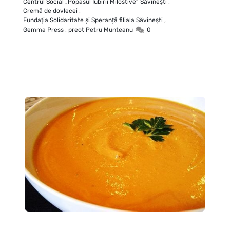
Centrul Social „Popasul Iubirii Milostive” Săvineşti
,
Cremă de dovlecei
,
Fundaţia Solidaritate şi Speranţă filiala Săvineşti
,
Gemma Press
,
preot Petru Munteanu
0