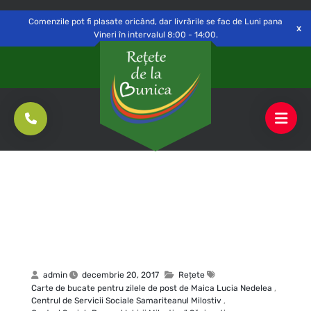
Delivery to
Switch
Open
Săvinești, NT
Comenzile pot fi plasate oricând, dar livrările se fac de Luni pana
Vineri în intervalul 8:00 - 14:00.
admin
decembrie 20, 2017
Rețete
Carte de bucate pentru zilele de post de Maica Lucia Nedelea
,
Centrul de Servicii Sociale Samariteanul Milostiv
,