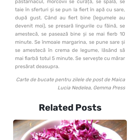
păstârnacul, morcovii se curăţă, se spală, se
taie în sferturi şi se pun la fiert în apă cu sare,
după gust. Când au fiert bine (legumele au
devenit moi), se presară lingurile cu făină, se
amestecă, se pasează bine şi se mai fierb 10
minute. Se înmoaie margarina, se pune sare şi
se amestecă în crema de legume, lăsând să
mai fiarbă totul 5 minute. Se serveşte cu mărar
presărat deasupra.
Carte de bucate pentru zilele de post de Maica
Lucia Nedelea, Gemma Press
Related Posts