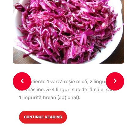
Ingrediente 1 varză roşie mică, 2 linguri ulei
Pa
de măsline, 3-4 linguri suc de lămâie, sare,
ma
1 linguriţă hrean (opţional).
ma
şi 
la 
CONTINUE READING
bi
de