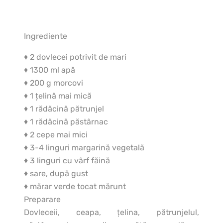
Ingrediente
♦ 2 dovlecei potrivit de mari
♦ 1300 ml apă
♦ 200 g morcovi
♦ 1 ţelină mai mică
♦ 1 rădăcină pătrunjel
♦ 1 rădăcină păstârnac
♦ 2 cepe mai mici
♦ 3-4 linguri margarină vegetală
♦ 3 linguri cu vârf făină
♦ sare, după gust
♦ mărar verde tocat mărunt
Preparare
Dovleceii, ceapa, ţelina, pătrunjelul,