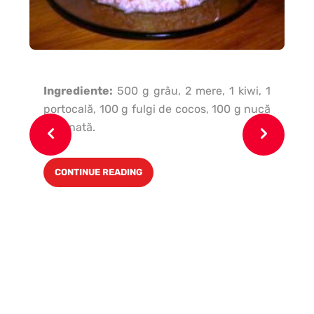
Ingrediente:
500 g grâu, 2 mere, 1 kiwi, 1
portocală, 100 g fulgi de cocos, 100 g nucă
măcinată.
Ing
căţ
CONTINUE READING
de 
le