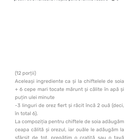
(12 porţii)
Aceleaşi ingrediente ca şi la chiftelele de soia
+ 6 cepe mari tocate mărunt şi călite în apă şi
puţin ulei minute
-3 linguri de orez fiert şi răcit încă 2 ouă (deci,
în total 6).
La compoziţia pentru chiftele de soia adăugăm
ceapa călită şi orezul, iar ouăle le adăugăm la
sfârşit de tot, pregătim o cratiţă sau o tavă