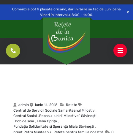
Delivery to
Switch
Open
Săvinești, NT
Comenzile pot fi plasate oricând, dar livrările se fac de Luni pana
Vineri în intervalul 8:00 - 14:00.
admin
iunie 14, 2018
Rețete
Centrul de Servicii Sociale Samariteanul Milostiv
,
Centrul Social „Popasul Iubirii Milostive” Săvineşti
,
Drob de soia
,
Elena Opriţa
,
Fundaţia Solidaritate şi Speranţă filiala Săvineşti
,
preot Petru Munteanu
,
Reţete pentru familia noastră
0