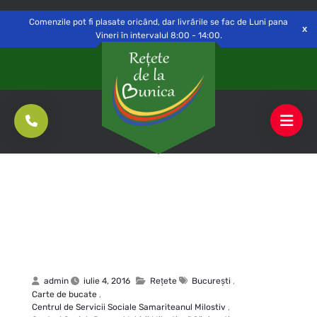
Delivery to
Switch
Open
Săvinești, NT
Comenzile pot fi plasate oricând, dar livrările se fac de Luni pana
Vineri în intervalul 8:00 - 14:00.
admin
iulie 4, 2016
Rețete
Bucureşti
,
Carte de bucate
,
Centrul de Servicii Sociale Samariteanul Milostiv
,