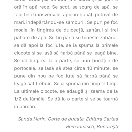
oră în apă rece. Se scot, se scurg de apă, se
taie felii transversale, apoi în bucăţi potrivit de
mari, îndepărtându-se sâmburii. Se pun pe foc
moale, în tingirea de dulceaţă, zahărul şi trei
pahare de apă. Se ţin până se topeşte zahărul,
se dă apoi la foc iute, se ia spuma la primele
clocote şi se lasă să fiarbă până se leagă bine.
Se dă tingirea la o parte, se pun bucăţile de
portocale, se lasă să stea circa 10 minute, se
pune din nou pe foc iute să fiarbă până se
leagă cât trebuie. Se ia spuma din timp în timp.
La ultimele clocote, se adaugă şi zeama de la
1/2 de lămâie. Se dă la o parte şi se se toarnă
în borcan.
Sanda Marin, Carte de bucate, Editura Cartea
Românească, Bucureşti