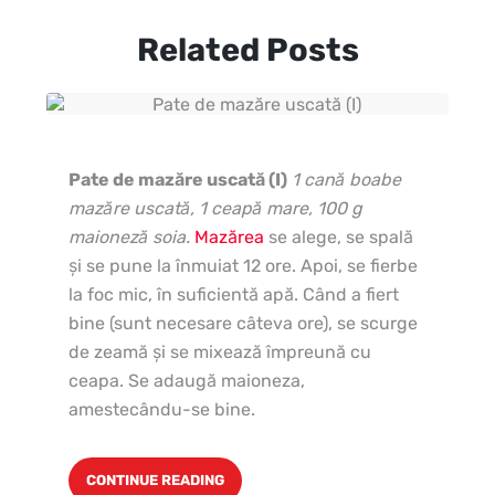
Related Posts
Pate de mazăre uscată (I)
1 cană boabe
mazăre uscată, 1 ceapă mare, 100 g
maioneză soia.
Mazărea
se alege, se spală
şi se pune la înmuiat 12 ore. Apoi, se fierbe
la foc mic, în suficientă apă. Când a fiert
bine (sunt necesare câteva ore), se scurge
de zeamă şi se mixează împreună cu
ceapa. Se adaugă maioneza,
amestecându-se bine.
In
CONTINUE READING
ar