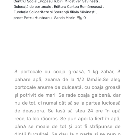
Centrul Social „Popasul Iubirii Milostive” Săvineşti
,
Dulceaţă de portocale
,
Editura Cartea Românească
,
Fundaţia Solidaritate şi Speranţă filiala Săvineşti
,
preot Petru Munteanu
,
Sanda Marin
0
3 portocale cu coaja groasă, 1 kg zahăr, 3
pahare apă, zeama de la 1/2 lămâie.
Se aleg
portocale anume de dulceaţâ, cu coaja groasă
şi potrivit de mari. Se rade coaja galbenă, dar
nu de tot, ci numai cât să se ia partea lucioasă
de deasupra. Se lasă să stea 24 ore în apă
rece, la loc răcoros. Se pun apoi la fiert în apă,
până se moaie de tot şi pot fi străpunse de
dinţii furculiţei. Se dau la o parte şi se pun o