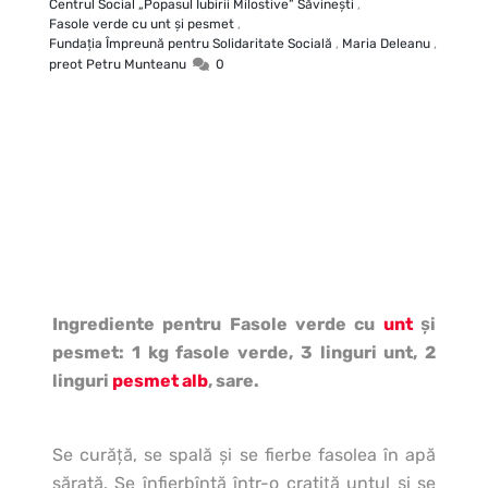
Centrul Social „Popasul Iubirii Milostive” Săvineşti
,
Fasole verde cu unt şi pesmet
,
Fundația Împreună pentru Solidaritate Socială
,
Maria Deleanu
,
preot Petru Munteanu
0
Ingrediente pentru Fasole verde cu
unt
şi
pesmet: 1 kg fasole verde, 3 linguri unt, 2
linguri
pesmet alb
, sare.
Se curăţă, se spală şi se fierbe fasolea în apă
sărată. Se înfierbîntă într-o cratiţă untul şi se