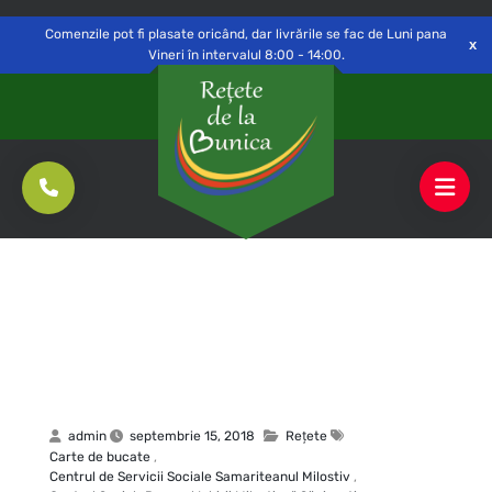
Delivery to
Switch
Open
Săvinești, NT
Comenzile pot fi plasate oricând, dar livrările se fac de Luni pana
Vineri în intervalul 8:00 - 14:00.
admin
septembrie 15, 2018
Rețete
Carte de bucate
,
Centrul de Servicii Sociale Samariteanul Milostiv
,