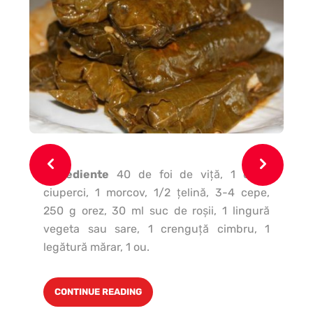
Ingrediente
40 de foi de viţă, 1 cutie
07
ciuperci, 1 morcov, 1/2 ţelină, 3-4 cepe,
g f
250 g orez, 30 ml suc de roşii, 1 lingură
lin
vegeta sau sare, 1 crenguţă cimbru, 1
legătură mărar, 1 ou.
CONTINUE READING