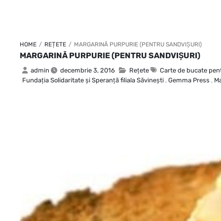
HOME
/
REȚETE
/
MARGARINĂ PURPURIE (PENTRU SANDVIŞURI)
MARGARINĂ PURPURIE (PENTRU SANDVIŞURI)
admin
decembrie 3, 2016
Rețete
Carte de bucate pent
Fundaţia Solidaritate şi Speranţă filiala Săvineşti
,
Gemma Press
,
Ma