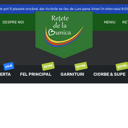
 pot fi plasate oricând, dar livrările se fac de Luni pana Vineri în intervalul 8:0
Va
OBLIGATORIU
PAROLĂ
*
DESPRE NOI
MENIU
RE
a 
Yo
th
an
ȚINE-MĂ MINTE
co
AUTENTIFICARE
EXTRA
EXTRA
EXTRA
ZILEI
ERTA
FEL PRINCIPAL
GARNITURI
CIORBE & SUPE
Ai uitat parola?