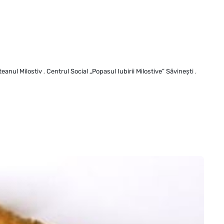
teanul Milostiv
,
Centrul Social „Popasul Iubirii Milostive” Săvineşti
,