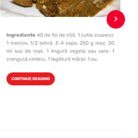
Ingrediente
40 de foi de viţă, 1 cutie ciuperci,
1 morcov, 1/2 ţelină, 3-4 cepe, 250 g orez, 30
d
ml suc de roşii, 1 lingură vegeta sau sare, 1
crenguţă cimbru, 1 legătură mărar, 1 ou.
CONTINUE READING