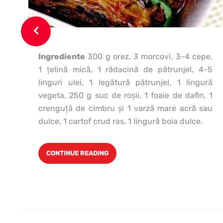
Ingrediente
300 g orez, 3 morcovi, 3-4 cepe,
1 ţelină mică, 1 rădacină de pătrunjel, 4-5
linguri ulei, 1 legătură pătrunjel, 1 lingură
vegeta, 250 g suc de roşii, 1 foaie de dafin, 1
crenguţă de cimbru şi 1 varză mare acră sau
dulce, 1 cartof crud ras, 1 lingură boia dulce.
CONTINUE READING