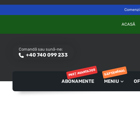
Delivery to
Switch
Săvinești, NT
Comenzile
ACASĂ
Comandă sau sună-ne:
+40 740 099 233
PREȚ AVANTAJOS
SĂPTĂMÂNAL
ABONAMENTE
MENIU
OF