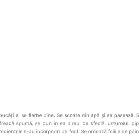
 bucăţi şi se fierbe bine. Se scoate din apă şi se pasează. 
freacă spumă, se pun în ea pireul de sfeclă, usturoiul, pi
ientele s-au încorporat perfect. Se ornează feliile de pâin