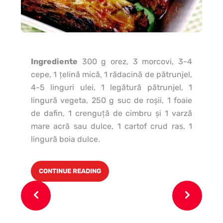
Ingrediente
300 g orez, 3 morcovi, 3-4
Pa
cepe, 1 ţelină mică, 1 rădacină de pătrunjel,
g t
4-5 linguri ulei, 1 legătură pătrunjel, 1
lin
lingură vegeta, 250 g suc de roşii, 1 foaie
soa
de dafin, 1 crenguţă de cimbru şi 1 varză
le
mare acră sau dulce, 1 cartof crud ras, 1
măr
lingură boia dulce.
în
sar
pa
CONTINUE READING
ad
co
se
bor