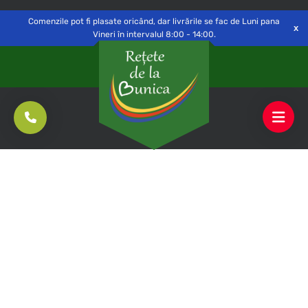
Delivery to
Switch
Open
Săvinești, NT
Comenzile pot fi plasate oricând, dar livrările se fac de Luni pana
Vineri în intervalul 8:00 - 14:00.