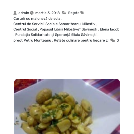
admin
martie 3, 2018
Rețete
Cartofi cu maioneză de soia
,
Centrul de Servicii Sociale Samariteanul Milostiv
,
Centrul Social „Popasul Iubirii Milostive” Săvineşti
,
Elena Iacob
,
Fundaţia Solidaritate şi Speranţă filiala Săvineşti
,
preot Petru Munteanu
,
Rețete culinare pentru fiecare zi
0