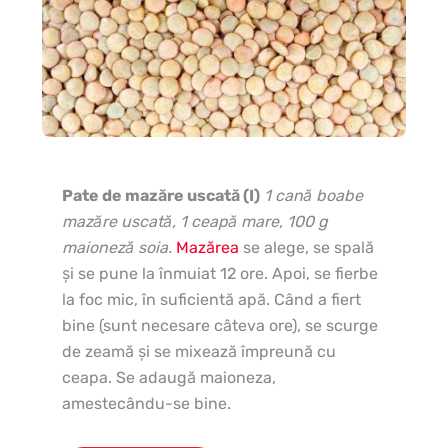
Pate de mazăre uscată (I)
1 cană boabe
In
mazăre uscată, 1 ceapă mare, 100 g
cep
maioneză soia.
Mazărea
se alege, se spală
4-
şi se pune la înmuiat 12 ore. Apoi, se fierbe
li
la foc mic, în suficientă apă. Când a fiert
de
bine (sunt necesare câteva ore), se scurge
ma
de zeamă şi se mixează împreună cu
lin
ceapa. Se adaugă maioneza,
amestecându-se bine.