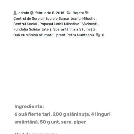
admin
februarie 5, 2018
Rețete
Centrul de Servicii Sociale Samariteanul Milostiv
,
Centrul Social „Popasul Iubirii Milostive” Săvineşti
,
Fundaţia Solidaritate şi Speranţă filiala Săvineşti
,
Ouă cu slănină afumată
,
preot Petru Munteanu
0
Ingrediente:
6 ouă fierte tari, 200 g slăninuţa, 4 linguri
smântână, 50 g unt, sare, piper