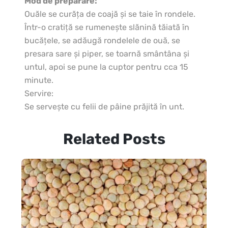
Mod de preparare:
Ouăle se curăţa de coajă şi se taie în rondele.
Într-o cratiţă se rumeneşte slănină tăiată în
bucăţele, se adăugă rondelele de ouă, se
presara sare şi piper, se toarnă smântâna şi
untul, apoi se pune la cuptor pentru cca 15
minute.
Servire:
Se serveşte cu felii de pâine prăjită în unt.
Related Posts