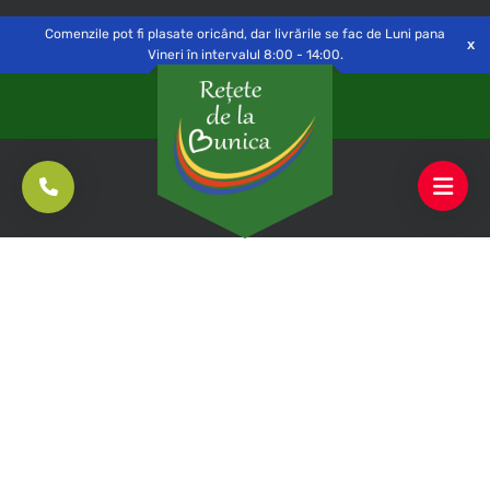
Delivery to
Switch
Open
Săvinești, NT
Comenzile pot fi plasate oricând, dar livrările se fac de Luni pana
Vineri în intervalul 8:00 - 14:00.