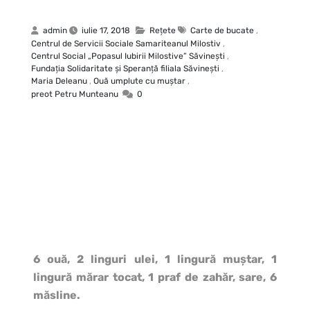
admin
iulie 17, 2018
Rețete
Carte de bucate
,
Centrul de Servicii Sociale Samariteanul Milostiv
,
Centrul Social „Popasul Iubirii Milostive” Săvineşti
,
Fundaţia Solidaritate şi Speranţă filiala Săvineşti
,
Maria Deleanu
,
Ouă umplute cu muştar
,
preot Petru Munteanu
0
6 ouă, 2 linguri ulei, 1 lingură muştar, 1
lingură mărar tocat, 1 praf de zahăr, sare, 6
măsline.