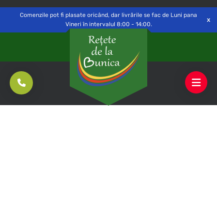
Delivery to
Switch
Open
Săvinești, NT
Comenzile pot fi plasate oricând, dar livrările se fac de Luni pana
Vineri în intervalul 8:00 - 14:00.