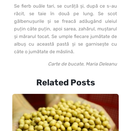
Se fierb ouăle tari, se curăţă şi, după ce s-au
răcit, se taie în două pe lung. Se scot
gălbenuşurile şi se freacă adăugând uleiul
puţin câte puţin, apoi sarea, zahărul, muştarul
şi mărarul tocat. Se umple fiecare jumătate de
albuş cu această pastă şi se garniseşte cu
câte o jumătate de măslină.
Carte de bucate, Maria Deleanu
Related Posts