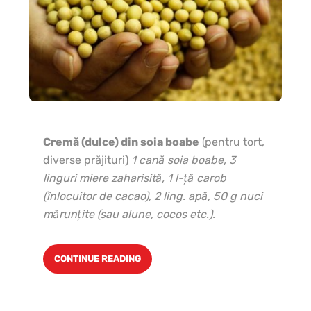
In
ce
Cremă (dulce) din soia boabe
(pentru tort,
1 c
diverse prăjituri)
1 cană soia boabe, 3
păt
linguri miere zaharisită, 1 l-ţă carob
ve
(înlocuitor de cacao), 2 ling. apă, 50 g nuci
mărunţite (sau alune, cocos etc.).
CONTINUE READING