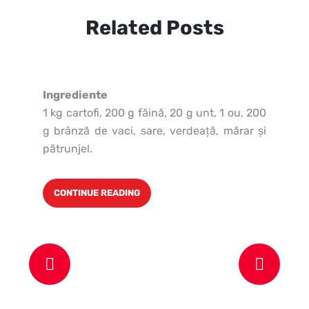
Related Posts
Ingrediente
1 kg cartofi, 200 g făină, 20 g unt, 1 ou, 200
g brânză de vaci, sare, verdeaţă, mărar şi
pătrunjel.
CONTINUE READING
In
Uni