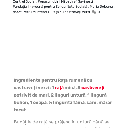
Centrul Social „Popasul Iubirii Milostive” Săvineşti
,
Fundația Împreună pentru Solidaritate Socială
,
Maria Deleanu
,
preot Petru Munteanu
,
Raţă cu castraveţi verzi
0
Ingrediente pentru Raţă rumenă cu
castraveţi verzi: 1
raţă
mică, 8
castraveţi
potrivit de mari, 2 linguri untură, 1 lingură
bulion, 1 ceapă, ½ linguriţă făină, sare, mărar
tocat.
Bucăţile de raţă se prăjesc în untură până se