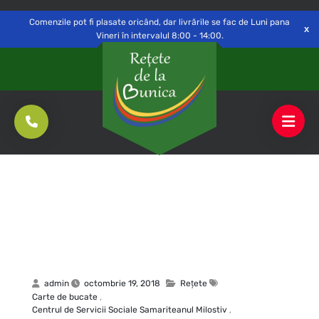
Delivery to
Switch
Open
Săvinești, NT
Comenzile pot fi plasate oricând, dar livrările se fac de Luni pana
Vineri în intervalul 8:00 - 14:00.
admin
octombrie 19, 2018
Rețete
Carte de bucate
,
Centrul de Servicii Sociale Samariteanul Milostiv
,