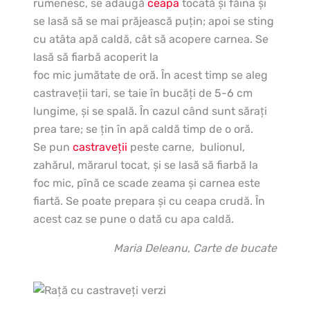
rumenesc, se adaugă
ceapa
tocată şi făina şi
se lasă să se mai prăjească puţin; apoi se sting
cu atâta apă caldă, cât să acopere carnea. Se
lasă să fiarbă acoperit la
foc mic jumătate de oră. În acest timp se aleg
castraveţii tari, se taie în bucăţi de 5-6 cm
lungime, şi se spală. În cazul când sunt săraţi
prea tare; se ţin în apă caldă timp de o oră.
Se pun
castraveţii
peste carne, bulionul,
zahărul, mărarul tocat, şi se lasă să fiarbă la
foc mic, pînă ce scade zeama şi carnea este
fiartă. Se poate prepara şi cu ceapa crudă. În
acest caz se pune o dată cu apa caldă.
Maria Deleanu, Carte de bucate