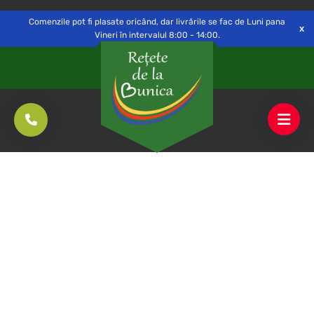
Delivery to
Switch
Open
Săvinești, NT
Comenzile pot fi plasate oricând, dar livrările se fac de Luni pana
Vineri în intervalul 8:00 - 14:00.