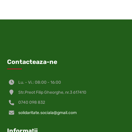
Facebook
X
Pinterest
LinkedIn
WhatsApp
Telegram
email
VK
(Twitter)
Contacteaza-ne
Lu. - Vi.: 08:00 - 16:00
Str.Preot Filip Gheorghe, nr.3 617410
0740 098 832
solidaritate.sociala@gmail.com
Informații