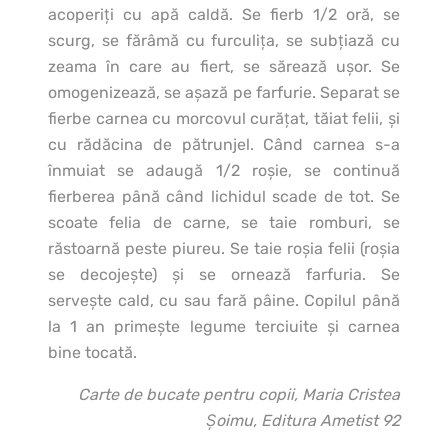
acoperiţi cu apă caldă. Se fierb 1/2 oră, se
scurg, se fărâmă cu furculiţa, se subţiază cu
zeama în care au fiert, se sărează uşor. Se
omogenizează, se aşază pe farfurie. Separat se
fierbe carnea cu morcovul curăţat, tăiat felii, şi
cu rădăcina de pătrunjel. Când carnea s-a
înmuiat se adaugă 1/2 roşie, se continuă
fierberea până când lichidul scade de tot. Se
scoate felia de carne, se taie romburi, se
răstoarnă peste piureu. Se taie roşia felii (roşia
se decojeşte) şi se ornează farfuria. Se
serveşte cald, cu sau fară pâine. Copilul până
la 1 an primeşte legume terciuite şi carnea
bine tocată.
Carte de bucate pentru copii, Maria Cristea
Şoimu, Editura Ametist 92