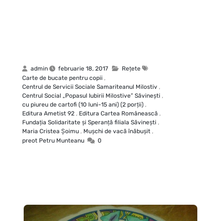
admin
februarie 18, 2017
Rețete
Carte de bucate pentru copii
,
Centrul de Servicii Sociale Samariteanul Milostiv
,
Centrul Social „Popasul Iubirii Milostive” Săvineşti
,
cu piureu de cartofi (10 luni-15 ani) (2 porţii)
,
Editura Ametist 92
,
Editura Cartea Românească
,
Fundaţia Solidaritate şi Speranţă filiala Săvineşti
,
Maria Cristea Şoimu
,
Muşchi de vacă înăbuşit
,
preot Petru Munteanu
0