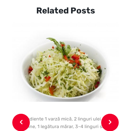
Related Posts
Ingrediente 1 varză mică, 2 linguri ulei de
In
măsline, 1 legătura mărar, 3-4 linguri suc
lin