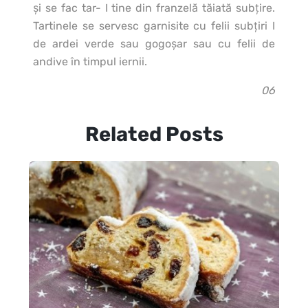
şi se fac tar- I tine din franzelă tăiată subţire.
Tartinele se servesc garnisite cu felii subţiri I
de ardei verde sau gogoşar sau cu felii de
andive în timpul iernii.
06
Related Posts