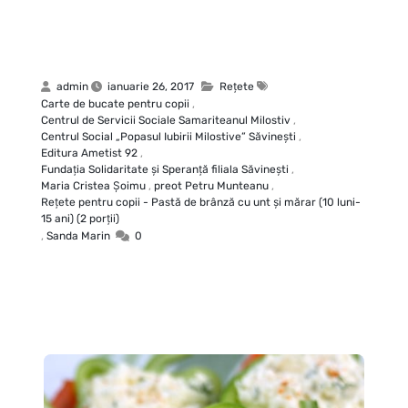
admin
ianuarie 26, 2017
Rețete
Carte de bucate pentru copii
,
Centrul de Servicii Sociale Samariteanul Milostiv
,
Centrul Social „Popasul Iubirii Milostive” Săvineşti
,
Editura Ametist 92
,
Fundaţia Solidaritate şi Speranţă filiala Săvineşti
,
Maria Cristea Şoimu
,
preot Petru Munteanu
,
Rețete pentru copii - Pastă de brânză cu unt şi mărar (10 luni-
15 ani) (2 porţii)
,
Sanda Marin
0