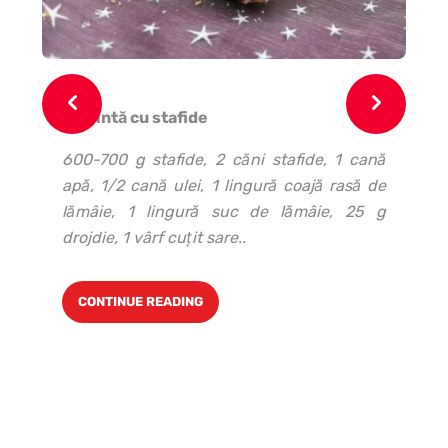
Plăcintă cu stafide
Pa
dov
600-700 g stafide, 2 căni stafide, 1 cană
dul
apă, 1/2 cană ulei, 1 lingură coajă rasă de
lin
lămâie, 1 lingură suc de lămâie, 25 g
drojdie, 1 vârf cuţit sare..
CONTINUE READING