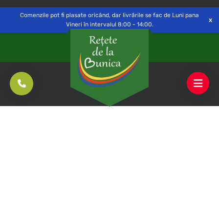
Delivery to
Switch
Open
Săvinești, NT
Comenzile pot fi plasate oricând, dar livrările se fac de Luni pana
Vineri în intervalul 8:00 - 14:00.