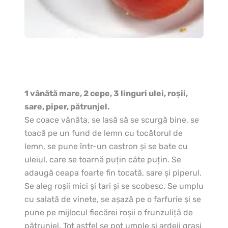
1 vânătă mare, 2 cepe, 3 linguri ulei, roşii,
sare, piper, pătrunjel.
Se coace vânăta, se lasă să se scurgă bine, se
toacă pe un fund de lemn cu tocătorul de
lemn, se pune într-un castron şi se bate cu
uleiul, care se toarnă puţin câte puţin. Se
adaugă ceapa foarte fin tocată, sare şi piperul.
Se aleg roşii mici şi tari şi se scobesc. Se umplu
cu salată de vinete, se aşază pe o farfurie şi se
pune pe mijlocul fiecărei roşii o frunzuliţă de
pătrunjel. Tot astfel se pot umple şi ardeii graşi