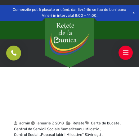
Delivery to
Switch
Open
Săvinești, NT
Comenzile pot fi plasate oricând, dar livrările se fac de Luni pana
Vineri în intervalul 8:00 - 14:00.
admin
ianuarie 7, 2018
Rețete
Carte de bucate
,
Centrul de Servicii Sociale Samariteanul Milostiv
,
Centrul Social „Popasul Iubirii Milostive” Săvineşti
,