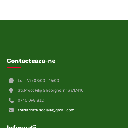
Facebook
X
Pinterest
LinkedIn
WhatsApp
Telegram
email
VK
(Twitter)
Contacteaza-ne
Lu. - Vi.: 08:00 - 16:00
Str.Preot Filip Gheorghe, nr.3 617410
0740 098 832
solidaritate.sociala@gmail.com
Informații