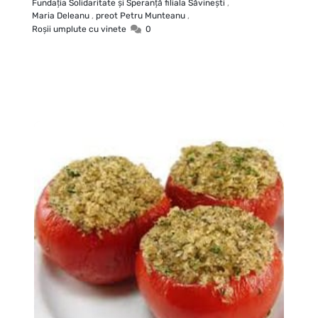
Fundaţia Solidaritate şi Speranţă filiala Săvineşti
,
Maria Deleanu
,
preot Petru Munteanu
,
Roşii umplute cu vinete
0