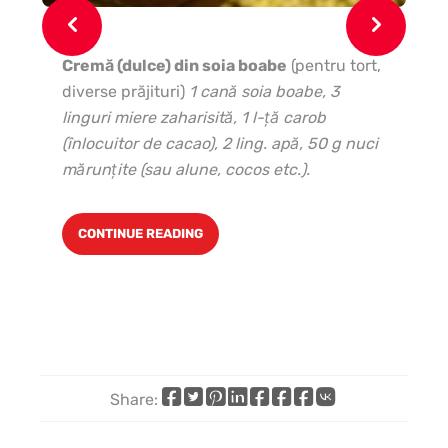
Cremă (dulce) din soia boabe
(pentru tort,
Ing
diverse prăjituri)
1 cană soia boabe, 3
căţ
linguri miere zaharisită, 1 l-ţă carob
de 
(înlocuitor de cacao), 2 ling. apă, 50 g nuci
le
mărunţite (sau alune, cocos etc.).
CONTINUE READING
Share:
Share
Share
Share
Share
Share
Share
Share
Share
on
on
on
on
on
on
by
on