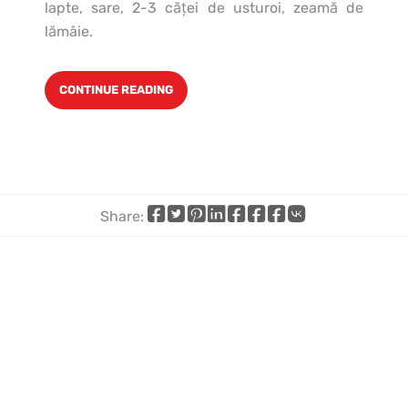
lapte, sare, 2-3 căţei de usturoi, zeamă de
lămâie.
CONTINUE READING
Share:
Share
Share
Share
Share
Share
Share
Share
Share
on
on
on
on
on
on
by
on
Facebook
X
Pinterest
LinkedIn
WhatsApp
Telegram
email
VK
(Twitter)