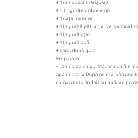
♦ 1 conopidă mărişoară
♦ 4 linguriţe untdelemn
♦ 1 căţel usturoi
♦ 1 linguriţă pătrunjel verde tocat 
♦ 1 lingură oţet
♦ 1 lingură apă
♦ sare, după gust
Preparare
• Conopida se curăţă, se spală şi se
apă cu sare. După ce s-a pătruns bi
sarea, oţetul îndoit cu apă. Se poat