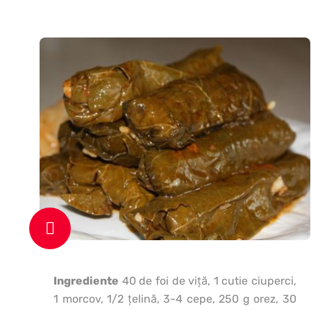
Ingrediente
40 de foi de viţă, 1 cutie ciuperci,
1 morcov, 1/2 ţelină, 3-4 cepe, 250 g orez, 30