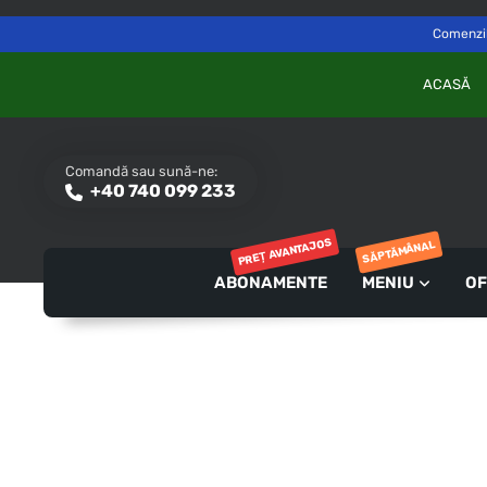
Delivery to
Switch
Săvinești, NT
Comenzile
ACASĂ
Comandă sau sună-ne:
+40 740 099 233
PREȚ AVANTAJOS
SĂPTĂMÂNAL
ABONAMENTE
MENIU
OF