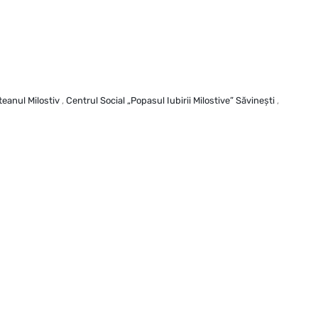
teanul Milostiv
,
Centrul Social „Popasul Iubirii Milostive” Săvineşti
,