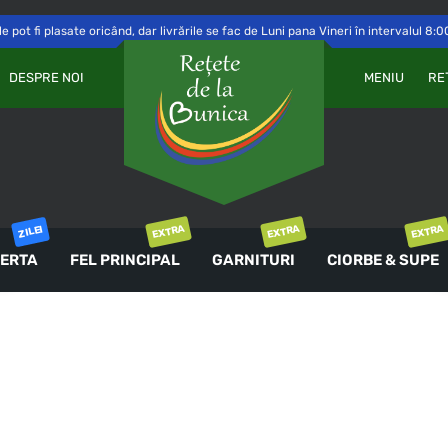
 pot fi plasate oricând, dar livrările se fac de Luni pana Vineri în intervalul 8:0
Va
OBLIGATORIU
PAROLĂ
*
DESPRE NOI
MENIU
RE
a 
Yo
th
an
ȚINE-MĂ MINTE
co
AUTENTIFICARE
EXTRA
EXTRA
EXTRA
ZILEI
ERTA
FEL PRINCIPAL
GARNITURI
CIORBE & SUPE
Ai uitat parola?