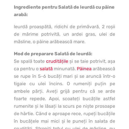
Ingrediente pentru Salată de leurdă cu pâine
arabă:
leurdă proaspătă, ridichi de primăvară, 2 roşii
de mărime potrivită, un ardei gras, ulei de
măsline, o pâine arăbească mare.
Mod de preparare Salată de leurdă:
Se spală toate
crudităţile
şi se taie potrivit, aşa
ca pentru o
salată
minunată.
Pâinea
arăbească
se rupe în 5-6 bucăţi mari şi se aruncă într-o
tigaie cu ulei încins. O rumeniţi puţin pe
ambele părţi. Aveţi grijă pentru că se arde
foarte repede. Apoi, scoateţi bucăţile astfel
rumenite şi le lăsaţi la scurs pe nişte prosoape
de hârtie. Când e aproape rece, rupeţi bucăţile
în bucăţele mai mici şi le puneţi în salata de
crudităţi. Stropiţi totul cu ulei de măsline, nu