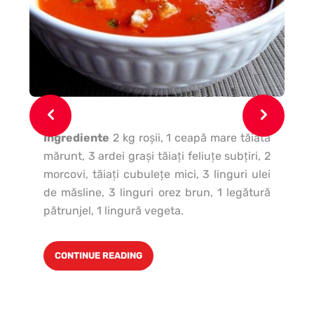
Ingrediente
2 kg roşii, 1 ceapă mare tăiată
In
mărunt, 3 ardei graşi tăiaţi feliuţe subţiri, 2
ci
morcovi, tăiaţi cubuleţe mici, 3 linguri ulei
25
de măsline, 3 linguri orez brun, 1 legătură
ve
pătrunjel, 1 lingură vegeta.
leg
CONTINUE READING