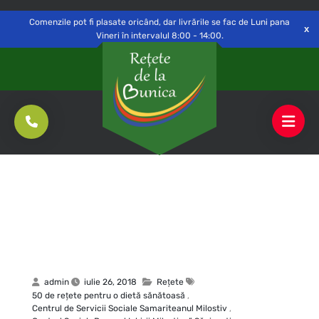
Delivery to
Switch
Open
Săvinești, NT
Comenzile pot fi plasate oricând, dar livrările se fac de Luni pana
Vineri în intervalul 8:00 - 14:00.
admin
iulie 26, 2018
Rețete
50 de reţete pentru o dietă sănătoasă
,
Centrul de Servicii Sociale Samariteanul Milostiv
,