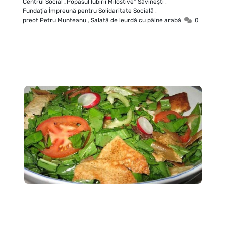
Centrul Social „Popasul Iubirii Milostive” Săvineşti
,
Fundația Împreună pentru Solidaritate Socială
,
preot Petru Munteanu
,
Salată de leurdă cu pâine arabă
0